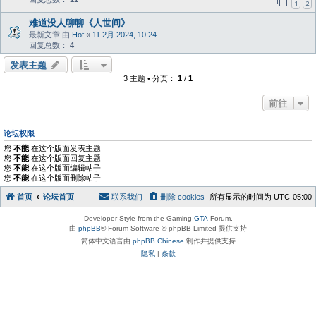
1
2
难道没人聊聊《人世间》
最新文章 由
Hof
«
11 2月 2024, 10:24
回复总数：
4
发表主题
3 主题 • 分页：
1
/
1
前往
论坛权限
您
不能
在这个版面发表主题
您
不能
在这个版面回复主题
您
不能
在这个版面编辑帖子
您
不能
在这个版面删除帖子
首页
论坛首页
联系我们
删除 cookies
所有显示的时间为
UTC-05:00
Developer Style from the Gaming
GTA
Forum.
由
phpBB
® Forum Software © phpBB Limited 提供支持
简体中文语言由
phpBB Chinese
制作并提供支持
隐私
|
条款