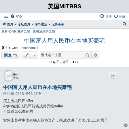
美国MITBBS
FAQ
注册
登录
首页
论坛首页
海外生活
无所不谈
查看没有回复的主题
查看活跃的主题
中国富人用人民币在本地买豪宅
版主：
who
，
shepherd17
搜索
高级搜索
回复
3 帖子 • 分页：
1
/
1
jiml
中坚
中国富人用人民币在本地买豪宅
帖
#1
#1
03 6月 2026, 18:54
子
买主出人民币offer
Agent能把人民币转换成美元给seller
不知道怎么做到的
实际上是帮中国有钱人转移资产，换成这边千万美刀以上的房子