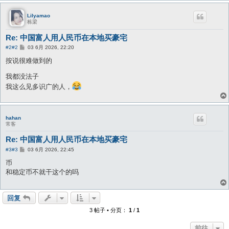
Lilyamao
栋梁
Re: 中国富人用人民币在本地买豪宅
帖
#2
#2
03 6月 2026, 22:20
子
按说很难做到的
我都没法子
我这么见多识广的人，
hahan
常客
Re: 中国富人用人民币在本地买豪宅
帖
#3
#3
03 6月 2026, 22:45
子
币
和稳定币不就干这个的吗
回复
3 帖子 • 分页：
1
/
1
前往