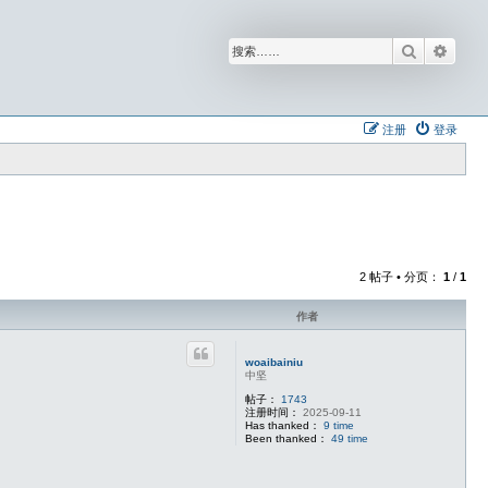
搜索
高级
注册
登录
2 帖子 • 分页：
1
/
1
作者
woaibainiu
中坚
帖子：
1743
注册时间：
2025-09-11
Has thanked：
9 time
Been thanked：
49 time