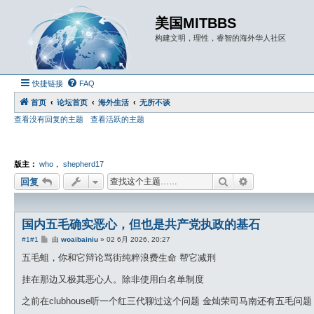
美国MITBBS
构建文明，理性，睿智的海外华人社区
快捷链接
FAQ
首页
论坛首页
海外生活
无所不谈
查看没有回复的主题
查看活跃的主题
版主：
who
，
shepherd17
搜索
高级搜索
回复
国内五毛确实恶心，但也是共产党执政的基石
帖
#1
#1
由
woaibainiu
»
02 6月 2026, 20:27
子
五毛蛆，你和它辩论骂街纯粹浪费生命 帮它减刑
挂在那边又极其恶心人。除非使用白名单制度
之前在clubhouse听一个红三代聊过这个问题 金灿荣司马南还有五毛问题