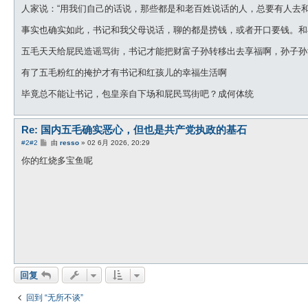
人家说：“用我们自己的话说，那些都是和老百姓说话的人，总要有人去和
事实也确实如此，书记和我父母说话，聊的都是捞钱，或者开口要钱。和
五毛天天给屁民造谣骂街，书记才能把财富子孙转移出去享福啊，孙子孙
有了五毛粉红的掩护才有书记和红孩儿的幸福生活啊
毕竟总不能让书记，包皇亲自下场和屁民骂街吧？成何体统
Re: 国内五毛确实恶心，但也是共产党执政的基石
帖
#2
#2
由
resso
»
02 6月 2026, 20:29
子
你的红烧多宝鱼呢
回复
回到 “无所不谈”