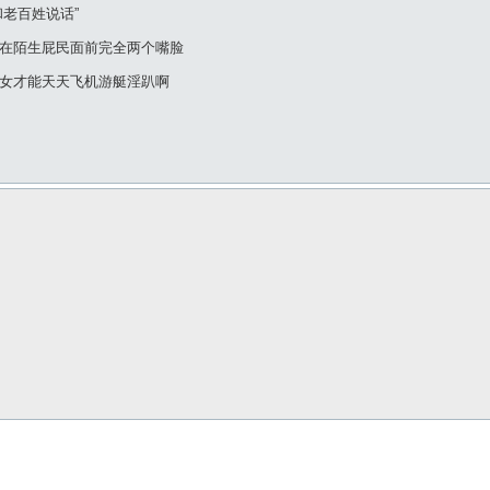
老百姓说话”
在陌生屁民面前完全两个嘴脸
女才能天天飞机游艇淫趴啊