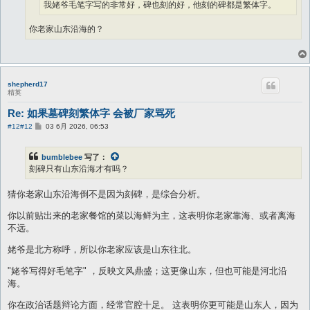
我姥爷毛笔字写的非常好，碑也刻的好，他刻的碑都是繁体字。
你老家山东沿海的？
shepherd17
精英
Re: 如果墓碑刻繁体字 会被厂家骂死
帖
#12
#12
03 6月 2026, 06:53
子
bumblebee
写了：
刻碑只有山东沿海才有吗？
猜你老家山东沿海倒不是因为刻碑，是综合分析。
你以前贴出来的老家餐馆的菜以海鲜为主，这表明你老家靠海、或者离海
不远。
姥爷是北方称呼，所以你老家应该是山东往北。
"姥爷写得好毛笔字" ，反映文风鼎盛；这更像山东，但也可能是河北沿
海。
你在政治话题辩论方面，经常官腔十足。 这表明你更可能是山东人，因为