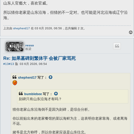
山东人官瘾大，喜欢官威。
所以猜你老家是山东沿海，但猜的不一定对。也可能是河北沿海或辽宁沿
海。
上次由
shepherd17
在 03 6月 2026, 06:56，总共编辑 2 次。
resso
栋梁
Re: 如果墓碑刻繁体字 会被厂家骂死
帖
#13
#13
03 6月 2026, 06:54
子
shepherd17
写了：
bumblebee
写了：
刻碑只有山东沿海才有吗？
猜你老家山东沿海倒不是因为刻碑，是综合分析。
你以前贴出来的老家餐馆的菜以海鲜为主，这表明你老家靠海、或者离海
不远。
姥爷是北方称呼，所以你老家应该是山东往北。