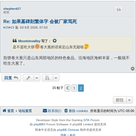
你在政治话题辩论方面，经常官腔十足。 这表明你更可能是山东人，因为
山东人官瘾大，喜欢官威。
shepherd17
精英
所以猜你老家是山东沿海，但猜的不一定对。也可能是河北沿海或辽宁沿
Re: 如果墓碑刻繁体字 会被厂家骂死
海。
帖
#15
#15
03 6月 2026, 07:03
子
Moominvalley
写了：
是不是吃大饼
卷大葱的话肯定山东无疑啦
煎饼卷大葱只是山东局部地区的特色食品。沿海地区海鲜丰富，一般就不
吃生大葱了。
回复
1
2
上一页
15 帖子
前往
首页
论坛首页
联系我们
删除 cookies
所有显示的时间为
UTC-05:00
Developer Style from the Gaming
GTA
Forum.
由
phpBB
® Forum Software © phpBB Limited 提供支持
简体中文语言由
phpBB Chinese
制作并提供支持
隐私
|
条款