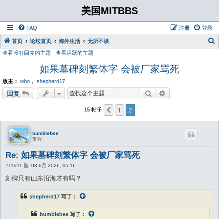
美国MITBBS
FAQ
注册
登录
首页
论坛首页
海外生活
无所不谈
查看没有回复的主题
查看活跃的主题
如果墓碑刻繁体字 会被厂家骂死
版主：
who
，
shepherd17
搜索
高级搜索
回复
1
2
上一页
15 帖子
bumblebee
常客
Re: 如果墓碑刻繁体字 会被厂家骂死
帖
#11
#11
03 6月 2026, 05:16
子
刻碑只有山东沿海才有吗？
shepherd17
写了：
bumblebee
写了：