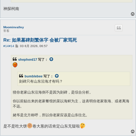
"姥爷写得好毛笔字" ，反映文风鼎盛；这更像山东，但也可能是河北沿
神探柯南
海。
你在政治话题辩论方面，经常官腔十足。 这表明你更可能是山东人，因为
山东人官瘾大，喜欢官威。
Moominvalley
常客
所以猜你老家是山东沿海，但猜的不一定对。
Re: 如果墓碑刻繁体字 会被厂家骂死
帖
#14
#14
03 6月 2026, 06:57
子
shepherd17
写了：
bumblebee
写了：
刻碑只有山东沿海才有吗？
猜你老家山东沿海倒不是因为刻碑，是综合分析。
你以前贴出来的老家餐馆的菜以海鲜为主，这表明你老家靠海、或者离海
不远。
姥爷是北方称呼，所以你老家应该是山东往北。
"姥爷写得好毛笔字" ，反映文风鼎盛；这更像山东，但也可能是河北沿
是不是吃大饼
卷大葱的话肯定山东无疑啦
海。