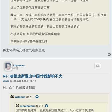
国内的哈根达斯一直就是髪国原装进口，只不过有个代理商
退出了无非是代理商变进口商
我去日本，发现日本的哈根达斯是日本本土产的，比国内髪国进口的便宜
一半，6支合人民币50多块钱 髪国进的卖的贵点情有可原吧
我喝奶都是澳洲新西兰的，我去山西都是订澳洲的奶
小镇做题家 底层屁民喝蜜雪冰城 瑞幸
关我嘛事 平行世界各自安好
再去怀柔装几桶空气在家里吸.
Lilyamao
栋梁
Re: 哈根达斯退出中国对我影响不大
帖
#8
#8
02 6月 2026, 12:12
子
对、白牛你就装逼到底
Artemis
写了：
woaibainiu
写了：
国内的哈根达斯一直就是髪国原装进口，只不过有个代理商