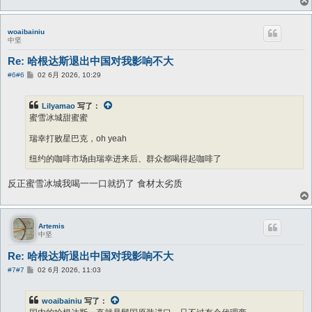
woaibainiu
中坚
Re: 哈根达斯退出中国对我影响不大
帖
#6
#6
02 6月 2026, 10:29
子
Lilyamao
写了：
蜜雪冰城甜蜜蜜
瑞幸打败星巴克，oh yeah
纽约的咖啡市场由瑞幸进来后、群众都喝得起咖啡了
反正蜜雪冰城我喝一一口就扔了 食材太劣质
Artemis
中坚
Re: 哈根达斯退出中国对我影响不大
帖
#7
#7
02 6月 2026, 11:03
子
woaibainiu
写了：