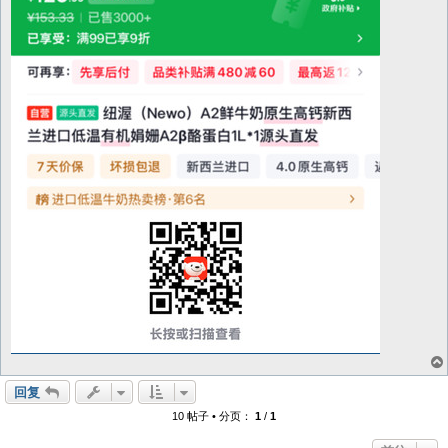
回复
10 帖子 • 分页：
1
/
1