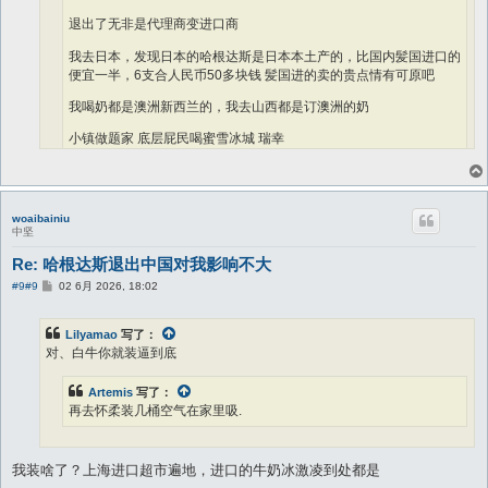
退出了无非是代理商变进口商
我去日本，发现日本的哈根达斯是日本本土产的，比国内髪国进口的
便宜一半，6支合人民币50多块钱 髪国进的卖的贵点情有可原吧
我喝奶都是澳洲新西兰的，我去山西都是订澳洲的奶
小镇做题家 底层屁民喝蜜雪冰城 瑞幸
关我嘛事 平行世界各自安好
再去怀柔装几桶空气在家里吸.
woaibainiu
中坚
Re: 哈根达斯退出中国对我影响不大
帖
#9
#9
02 6月 2026, 18:02
子
Lilyamao
写了：
对、白牛你就装逼到底
Artemis
写了：
再去怀柔装几桶空气在家里吸.
我装啥了？上海进口超市遍地，进口的牛奶冰激凌到处都是