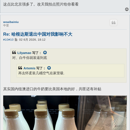
这点比北京强多了。改天我拍点照片给你看看
woaibainiu
中坚
Re: 哈根达斯退出中国对我影响不大
帖
#10
#10
02 6月 2026, 18:12
子
Lilyamao
写了：
对、白牛你就装逼到底
Artemis
写了：
再去怀柔装几桶空气在家里吸.
其实国内纽澳进口的牛奶要比美国本地的好，共匪还有补贴