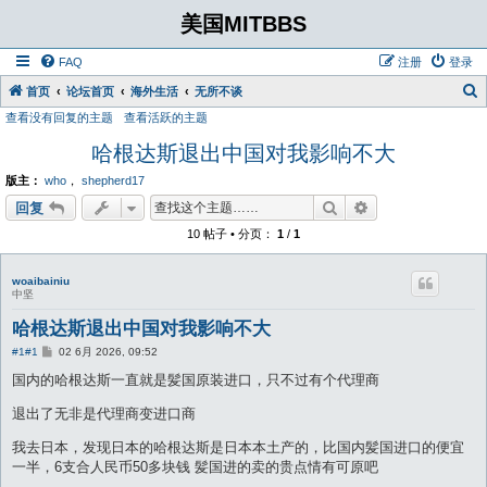
美国MITBBS
FAQ
注册
登录
首页
论坛首页
海外生活
无所不谈
查看没有回复的主题
查看活跃的主题
哈根达斯退出中国对我影响不大
版主：
who
，
shepherd17
搜索
高级搜索
回复
10 帖子 • 分页：
1
/
1
woaibainiu
中坚
哈根达斯退出中国对我影响不大
帖
#1
#1
02 6月 2026, 09:52
子
国内的哈根达斯一直就是髪国原装进口，只不过有个代理商
退出了无非是代理商变进口商
我去日本，发现日本的哈根达斯是日本本土产的，比国内髪国进口的便宜
一半，6支合人民币50多块钱 髪国进的卖的贵点情有可原吧