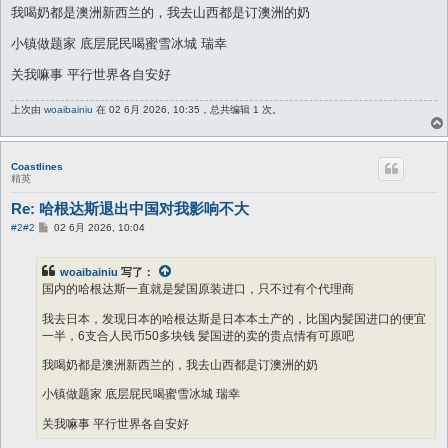
我喝奶都是澳洲新西兰的，我去山西都是订澳洲的奶
小镇做题家 底层屁民喝蜜雪冰城 瑞幸
关我嘛事 平行世界各自安好
上次由
woaibainiu
在 02 6月 2026, 10:35，总共编辑 1 次。
Coastlines
精英
Re: 哈根达斯退出中国对我影响不大
帖
#2
#2
02 6月 2026, 10:04
子
woaibainiu
写了：
国内的哈根达斯一直就是髪国原装进口，只不过有个代理商
我去日本，发现日本的哈根达斯是日本本土产的，比国内髪国进口的便宜
一半，6支合人民币50多块钱 髪国进的卖的贵点情有可原吧
我喝奶都是澳洲新西兰的，我去山西都是订澳洲的奶
小镇做题家 底层屁民喝蜜雪冰城 瑞幸
关我嘛事 平行世界各自安好