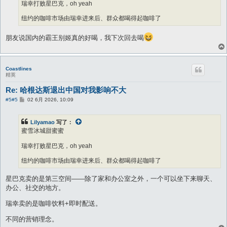
瑞幸打败星巴克，oh yeah
纽约的咖啡市场由瑞幸进来后、群众都喝得起咖啡了
朋友说国内的霸王别姬真的好喝，我下次回去喝
Coastlines
精英
Re: 哈根达斯退出中国对我影响不大
帖
#5
#5
02 6月 2026, 10:09
子
Lilyamao
写了：
蜜雪冰城甜蜜蜜
瑞幸打败星巴克，oh yeah
纽约的咖啡市场由瑞幸进来后、群众都喝得起咖啡了
星巴克卖的是第三空间——除了家和办公室之外，一个可以坐下来聊天、
办公、社交的地方。
瑞幸卖的是咖啡饮料+即时配送。
不同的营销理念。