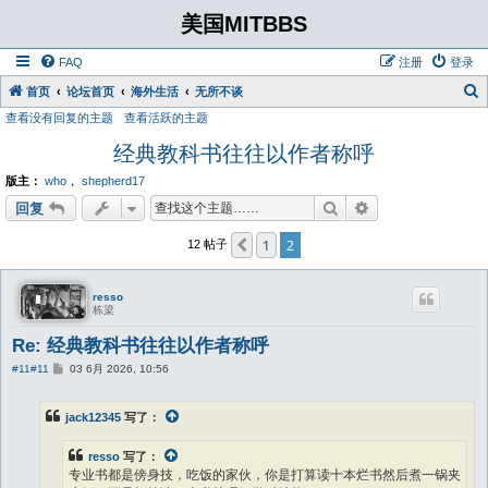
美国MITBBS
FAQ
注册
登录
首页
论坛首页
海外生活
无所不谈
查看没有回复的主题
查看活跃的主题
经典教科书往往以作者称呼
版主：
who
，
shepherd17
搜索
高级搜索
回复
1
2
上一页
12 帖子
resso
栋梁
Re: 经典教科书往往以作者称呼
帖
#11
#11
03 6月 2026, 10:56
子
jack12345
写了：
resso
写了：
专业书都是傍身技，吃饭的家伙，你是打算读十本烂书然后煮一锅夹