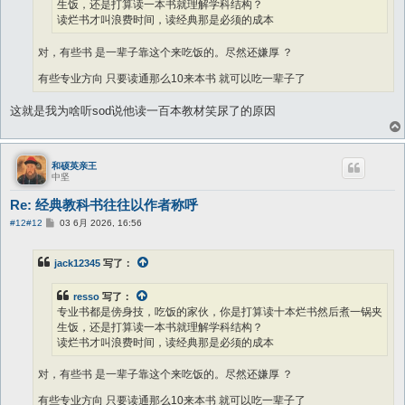
生饭，还是打算读一本书就理解学科结构？
读烂书才叫浪费时间，读经典那是必须的成本
对，有些书 是一辈子靠这个来吃饭的。尽然还嫌厚 ？
有些专业方向 只要读通那么10来本书 就可以吃一辈子了
这就是我为啥听sod说他读一百本教材笑尿了的原因
和硕英亲王
中坚
Re: 经典教科书往往以作者称呼
帖
#12
#12
03 6月 2026, 16:56
子
jack12345
写了：
resso
写了：
专业书都是傍身技，吃饭的家伙，你是打算读十本烂书然后煮一锅夹
生饭，还是打算读一本书就理解学科结构？
读烂书才叫浪费时间，读经典那是必须的成本
对，有些书 是一辈子靠这个来吃饭的。尽然还嫌厚 ？
有些专业方向 只要读通那么10来本书 就可以吃一辈子了