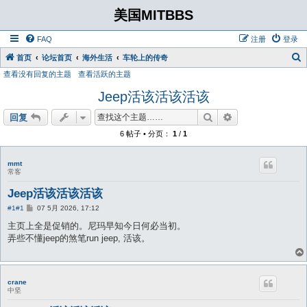
美国MITBBS
FAQ
注册
登录
首页
论坛首页
海外生活
车轮上的传奇
查看没有回复的主题
查看活跃的主题
Jeep活该活该活该
搜索
高级搜索
回复
6 帖子 • 分页：
1
/
1
mmt
常客
Jeep活该活该活该
帖
#1
#1
07 5月 2026, 17:12
子
主页上全是促销的。尼玛早知今日何必当初。
弄些不懂jeep的煞笔run jeep, 活该。
crane
中坚