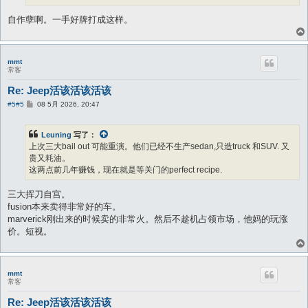
自作孽啊。一手好牌打成这样。
mmt
常客
Re: Jeep活该活该活该
帖
#5
#5
08 5月 2026, 20:47
子
Leuning
写了：
上次三大bail out 可能重演。他们已经不生产sedan,只造truck 和SUV. 又
贵又耗油。
这两点前几年赚钱，现在就是等关门的perfect recipe.
三大挥刀自宫。
fusion本来卖得非常好的车。
marverick刚出来的时候卖的非常火。然后不趁机占领市场，他妈的玩涨
价。短视。
mmt
常客
Re: Jeep活该活该活该