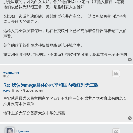
那是应该的，因为白女太烂。你跟他们说Cuck老白男请黑人搞自己老婆，
他们依然认为那很正常，无非是雅利安人的雅好
又比如一边说坚决跟随川普总统反抗共产主义。一边又积极称赞习近平和
普京是伟大的领导人。
这群人完全就没有逻辑，现在社交软件上已经充斥着各种反智极端主义的
声音。
美华的孩子就处在这种极端网络舆论环境当中。
澳大利亚政府规定16岁以下不能玩社交软件的政策，我感觉是完全正确的
woaibainiu
中坚
Re: 我认为maga群体的水平和国内粉红别无二致
帖
#2
#2
08 7月 2026, 03:55
子
事实就是最强大民主国家的老百姓有相当一部分跟共产党教育出来的老百
姓并没有本质差距
地球上的大部分普罗大众非常的愚蠢
Lilyamao