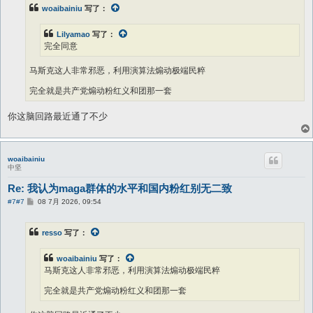
woaibainiu
写了：
Lilyamao
写了：
完全同意
马斯克这人非常邪恶，利用演算法煽动极端民粹
完全就是共产党煽动粉红义和团那一套
你这脑回路最近通了不少
woaibainiu
中坚
Re: 我认为maga群体的水平和国内粉红别无二致
帖
#7
#7
08 7月 2026, 09:54
子
resso
写了：
woaibainiu
写了：
马斯克这人非常邪恶，利用演算法煽动极端民粹
完全就是共产党煽动粉红义和团那一套