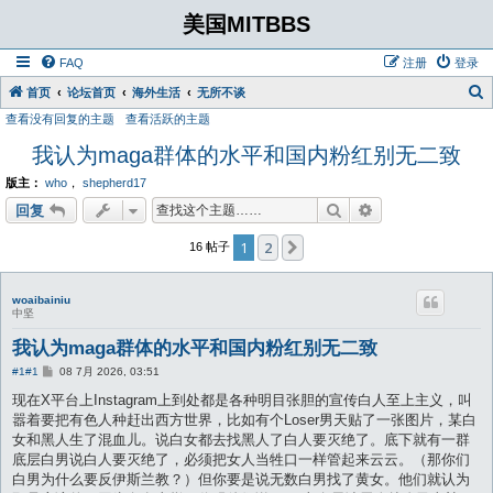
美国MITBBS
FAQ
注册
登录
首页
论坛首页
海外生活
无所不谈
查看没有回复的主题
查看活跃的主题
我认为maga群体的水平和国内粉红别无二致
版主：
who
，
shepherd17
搜索
高级搜索
回复
1
2
下一页
16 帖子
woaibainiu
中坚
我认为maga群体的水平和国内粉红别无二致
帖
#1
#1
08 7月 2026, 03:51
子
现在X平台上Instagram上到处都是各种明目张胆的宣传白人至上主义，叫
嚣着要把有色人种赶出西方世界，比如有个Loser男天贴了一张图片，某白
女和黑人生了混血儿。说白女都去找黑人了白人要灭绝了。底下就有一群
底层白男说白人要灭绝了，必须把女人当牲口一样管起来云云。（那你们
白男为什么要反伊斯兰教？）但你要是说无数白男找了黄女。他们就认为