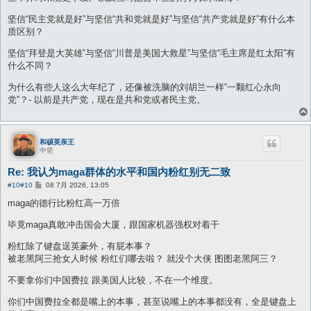
坚信“民主党就是好”与坚信“共和党就是好”与坚信“共产党就是好”有什么本
质区别？
坚信“拜登是大英雄”与坚信“川普是美国大救星”与坚信“毛主席是红太阳”有
什么不同？
为什么有些人这么大年纪了，还像被洗脑的刘胡兰一样“一颗红心永向
党”？- 以前是共产党，现在是共和党或者民主党。
和硕英亲王
中坚
Re: 我认为maga群体的水平和国内粉红别无二致
帖
#10
#10
08 7月 2026, 13:05
子
maga的德行比粉红高一万倍
毕竟maga真敢冲击国会大厦，跟国家机器强权对着干
粉红除了键盘逞英豪外，有屁本事？
被老黑阿三抢女人时候 粉红们哪去啦？ 就没个大侠 图图老黑阿三？
不要拿你们中国费拉 跟美国人比较，不在一个维度。
你们中国费拉全都是嘴上的本事，甚至说嘴上的本事都没有，全是键盘上