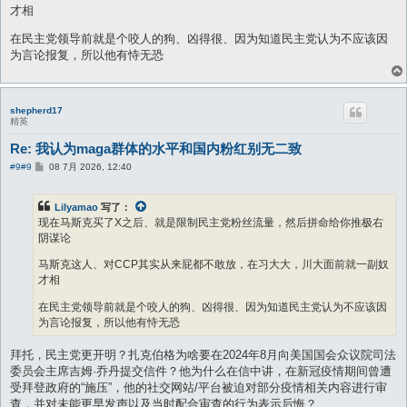
才相
在民主党领导前就是个咬人的狗、凶得很、因为知道民主党认为不应该因
为言论报复，所以他有恃无恐
shepherd17
精英
Re: 我认为maga群体的水平和国内粉红别无二致
帖
#9
#9
08 7月 2026, 12:40
子
Lilyamao
写了：
现在马斯克买了X之后、就是限制民主党粉丝流量，然后拼命给你推极右
阴谋论
马斯克这人、对CCP其实从来屁都不敢放，在习大大，川大面前就一副奴
才相
在民主党领导前就是个咬人的狗、凶得很、因为知道民主党认为不应该因
为言论报复，所以他有恃无恐
拜托，民主党更开明？扎克伯格为啥要在2024年8月向美国国会众议院司法
委员会主席吉姆·乔丹提交信件？他为什么在信中讲，在新冠疫情期间曾遭
受拜登政府的“施压”，他的社交网站/平台被迫对部分疫情相关内容进行审
查，并对未能更早发声以及当时配合审查的行为表示后悔？