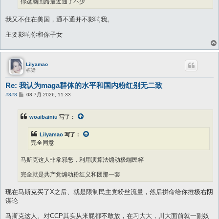
你这脑回路最近通了不少
我又不住在美国，通不通并不影响我。
主要影响你和你子女
Lilyamao
栋梁
Re: 我认为maga群体的水平和国内粉红别无二致
帖
#8
#8
08 7月 2026, 11:33
子
woaibainiu
写了：
Lilyamao
写了：
完全同意
马斯克这人非常邪恶，利用演算法煽动极端民粹
完全就是共产党煽动粉红义和团那一套
现在马斯克买了X之后、就是限制民主党粉丝流量，然后拼命给你推极右阴
谋论
马斯克这人、对CCP其实从来屁都不敢放，在习大大，川大面前就一副奴