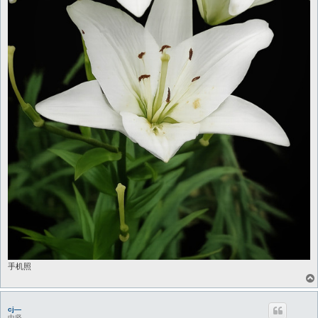
手机照
cj—
中坚