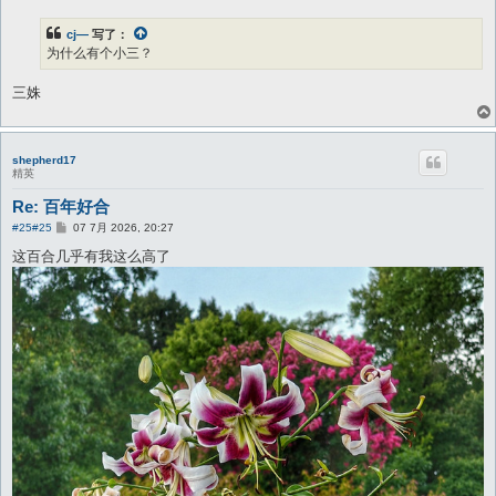
cj—
写了：
为什么有个小三？
三姝
shepherd17
精英
Re: 百年好合
帖
#25
#25
07 7月 2026, 20:27
子
这百合几乎有我这么高了
手机照