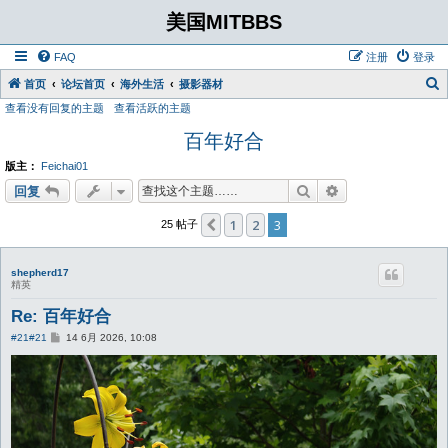
美国MITBBS
FAQ
注册
登录
首页
论坛首页
海外生活
摄影器材
查看没有回复的主题
查看活跃的主题
百年好合
版主：
Feichai01
搜索
高级搜索
回复
1
2
3
上一页
25 帖子
shepherd17
精英
Re: 百年好合
帖
#21
#21
14 6月 2026, 10:08
子