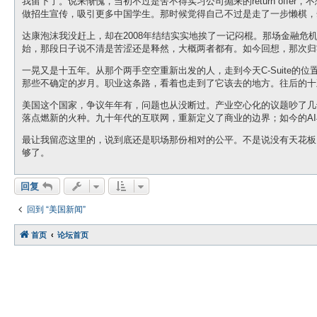
我留下了。说来惭愧，当初不过是舍不得实习公司抛来的return of
做招生宣传，吸引更多中国学生。那时候觉得自己不过是走了一步懒棋，
达康泡沫我没赶上，却在2008年结结实实地挨了一记闷棍。那场金融
始，那段日子说不清是苦涩还是释然，大概两者都有。如今回想，那次归
一晃又是十五年。从那个两手空空重新出发的人，走到今天C-Suite
那些不确定的岁月。职业这条路，看着也走到了它该去的地方。往后的十
美国这个国家，争议年年有，问题也从没断过。产业空心化的议题吵了几
落点燃新的火种。九十年代的互联网，重新定义了商业的边界；如今的AI
最让我留恋这里的，说到底还是职场那份相对的公平。不是说没有天花板
够了。
回复
回到 “美国新闻”
首页
论坛首页