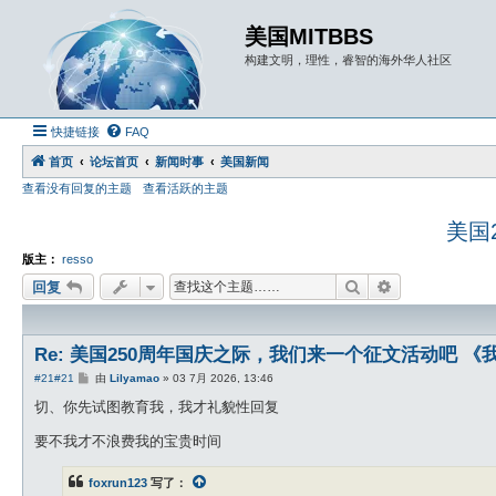
美国MITBBS
构建文明，理性，睿智的海外华人社区
快捷链接
FAQ
首页
论坛首页
新闻时事
美国新闻
查看没有回复的主题
查看活跃的主题
美国
版主：
resso
搜索
高级搜索
回复
Re: 美国250周年国庆之际，我们来一个征文活动吧 《
帖
#21
#21
由
Lilyamao
»
03 7月 2026, 13:46
子
切、你先试图教育我，我才礼貌性回复
要不我才不浪费我的宝贵时间
foxrun123
写了：