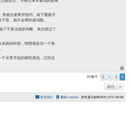
破六位数的人。学校后来拿着我的故事
。带着全家离开纽约，南下重新开
骨子里，就不会再轻易消散。
间做了不算太错的判断，然后熬过了
向末路的时候，悄悄地在另一个角
在。
一个从零开始的移民来说，已经足
页
首
1
2
3
上一页
22 帖子
前往
联系我们
删除 cookies
所有显示的时间为
UTC-05:00