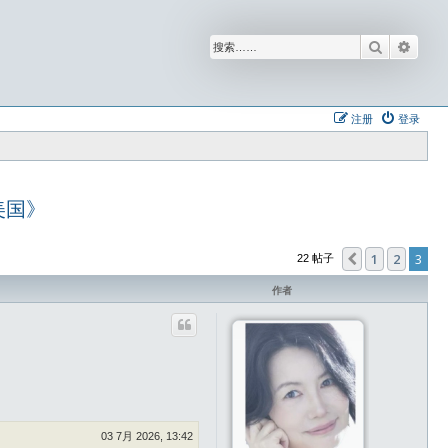
搜索
高级
注册
登录
美国》
1
2
3
上一页
22 帖子
作者
03 7月 2026, 13:42