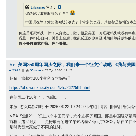
Lilyamao
写了：
你这是没出娘胎就来了吗？
中国现在除了党的傻X统治浪费了非常多的资源、其他都是极端资本
你这黄毛死鸭头，除了人身攻击，除了恨忌美国，黄毛死鸭头就没有半点
况且，你扪心自问，川普上台后，拨乱反正多少白登时期的堕落败坏的走
你不要再跟我的帖。你不够格。
Re: 美国250周年国庆之际，我们来一个征文活动吧 《我与美
帖
#22
#22
由
99mom
»
07 7月 2026, 19:47
子
转贴一篇获得100个赞的文学城帖子
https://bbs.wenxuecity.com/tzlc/2322589.html
在美国工作20年了，也感慨一下。
来源: 怎么说你好呢 于 2026-06-22 10:24:29 [档案] [博客] [旧帖] [给我悄悄话
MBA毕业那年，班上八个中国同学，六个选择了回国。那是中国经济最
前程，路径迥异——走得最高的进了某知名基金做到了CRO，站在了行
是时代替大家做了不同的注脚。