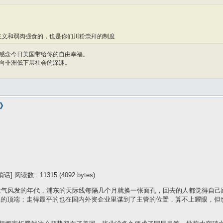
主义和弱肉强食的，也是你们川粉崇拜的制度
感念今日美国带给你的自由幸福。
向非洲低下层社会的深渊。
国》
] 阅读数 : 11315 (4092 bytes)
意气风发的年代，浦东的天际线每隔几个月就换一张面孔，回去的人都觉得自己
业的顶端；走得最平的也在国内外资企业里谋到了主管的位置，算不上耀眼，但