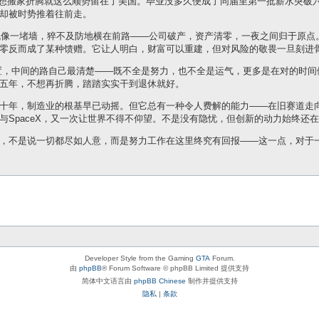
fer，不想搬家折腾就这么顺势留在了美国。毕业没多久便成了同届里第一批薪水突
却被时势推着往前走。
危机像一堵墙，猝不及防地横在前路——公司破产，资产清零，一夜之间归于原点
零反而成了某种馈赠。它让人明白，财富可以重建，但对风险的敬畏一旦刻进
的位置，中间的路自己最清楚——既不全是努力，也不全是运气，更多是在对的时
五年，不想再折腾，踏踏实实干到退休就好。
十年，制造业的根基早已动摇。但它总有一种令人费解的能力——在旧赛道走
与SpaceX，又一次让世界不得不仰望。不是没有隐忧，但创新的动力始终还
，不是说一切都尽如人意，而是努力工作在这里终究有回报——这一点，对于
Developer Style from the Gaming
GTA
Forum.
由
phpBB
® Forum Software © phpBB Limited 提供支持
简体中文语言由
phpBB Chinese
制作并提供支持
隐私
|
条款