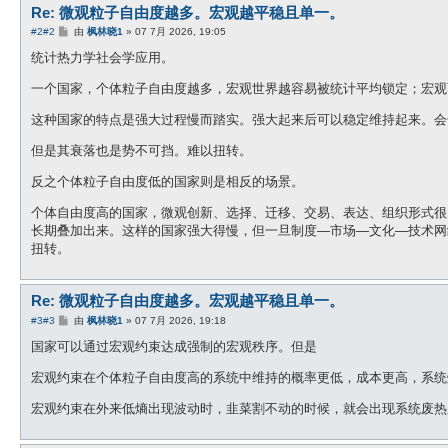
Re: 微观粒子自由度越多。宏观越平稳且单一。
帖
#2
#2
由
枫林晓1
»
07 7月 2026, 19:05
子
统计热力学社会学应用。
一个国家，个体粒子自由度越多，宏观世界越容易被统计平均锁定；宏观
这种国家的特点是强大过程慢而踏实。强大起来后可以稳定维持起来。会
但是其衰落也是势不可挡。难以扭转。
反之个体粒子自由度低的国家则是相反的场景。
个体自由度高的国家，微观创新、选择、迁移、交易、表达、组织形式很
长期叠加出来。这样的国家强大得慢，但一旦制度—市场—文化—技术网
扭转。
Re: 微观粒子自由度越多。宏观越平稳且单一。
帖
#3
#3
由
枫林晓1
»
07 7月 2026, 19:18
子
国家可以通过宏观约束达成强制的宏观秩序。但是
宏观约束在个体粒子自由度高的系统中维持的概率更低，成本更高，系统
宏观约束在外来低熵出现波动时，韭菜割不动的时候，就会出现系统废热