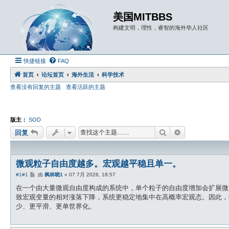
美国MITBBS
构建文明，理性，睿智的海外华人社区
快捷链接
FAQ
首页
论坛首页
海外生活
科学技术
查看没有回复的主题
查看活跃的主题
版主：
SOD
搜索
高级搜索
回复
微观粒子自由度越多。宏观越平稳且单一。
帖
#1
#1
由
枫林晓1
»
07 7月 2026, 18:57
子
在一个由大量微观自由度构成的系统中，单个粒子的自由度增加会扩展微
致宏观变量的相对涨落下降，系统更稳定地集中在高概率宏观态。因此，
少、更平滑、更单世界化。