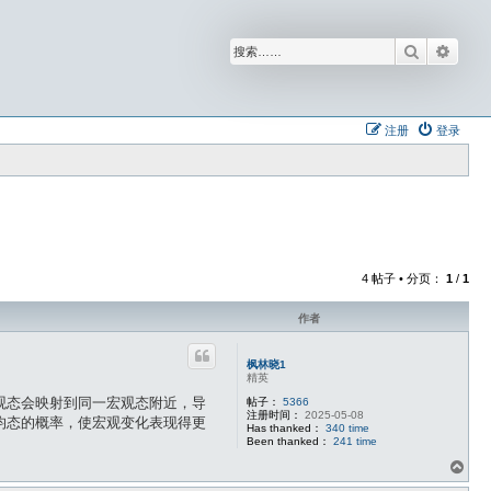
搜索
高级
注册
登录
4 帖子 • 分页：
1
/
1
作者
枫林晓1
精英
观态会映射到同一宏观态附近，导
帖子：
5366
注册时间：
2025-05-08
均态的概率，使宏观变化表现得更
Has thanked：
340 time
Been thanked：
241 time
页
首