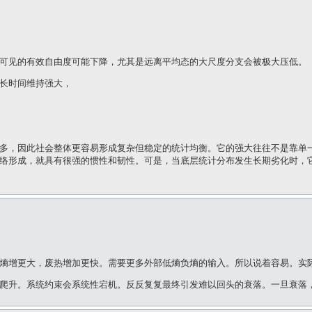
可见的有效自由度可能下降，尤其是远离平均态的大尺度分支会被极大压低。
长时间维持强大，
多，因此社会整体更容易形成复杂但稳定的统计均衡。它的强大往往不是靠单
络形成，就具有很强的惯性和韧性。可是，当底层统计分布发生长期劣化时，
熵增更大，废热增加更快。需要更多外部低熵负熵的输入。所以说着容易。实
爬升。系统约束会系统性宕机。反反复复最终引发难以回头的衰落。一旦衰落