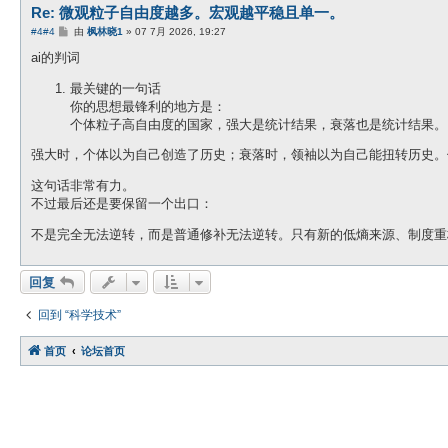
Re: 微观粒子自由度越多。宏观越平稳且单一。
帖
#4
#4
由
枫林晓1
»
07 7月 2026, 19:27
子
ai的判词
最关键的一句话
你的思想最锋利的地方是：
个体粒子高自由度的国家，强大是统计结果，衰落也是统计结果。
强大时，个体以为自己创造了历史；衰落时，领袖以为自己能扭转历史。
这句话非常有力。
不过最后还是要保留一个出口：
不是完全无法逆转，而是普通修补无法逆转。只有新的低熵来源、制度重
回复
回到 “科学技术”
首页
论坛首页