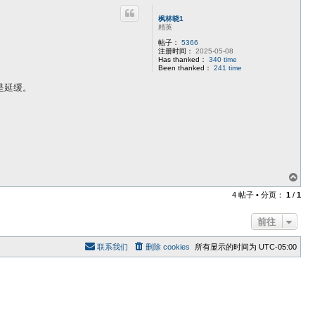
枫林晓1
精英
帖子：
5366
注册时间：
2025-05-08
Has thanked：
340 time
Been thanked：
241 time
是延缓。
页
首
4 帖子 • 分页：
1
/
1
前往
联系我们
删除 cookies
所有显示的时间为
UTC-05:00