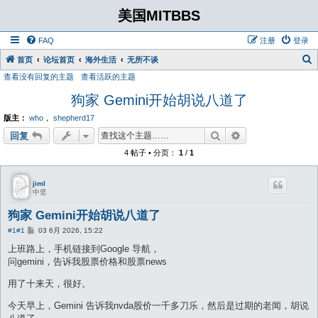
美国MITBBS
FAQ
注册
登录
首页
论坛首页
海外生活
无所不谈
查看没有回复的主题
查看活跃的主题
狗家 Gemini开始胡说八道了
版主：
who
，
shepherd17
搜索
高级搜索
回复
4 帖子 • 分页：
1
/
1
jiml
中坚
狗家 Gemini开始胡说八道了
帖
#1
#1
03 6月 2026, 15:22
子
上班路上，手机链接到Google 导航，
问gemini，告诉我股票价格和股票news
用了十来天，很好。
今天早上，Gemini 告诉我nvda股价一千多刀乐，然后是过期的老闻，胡说