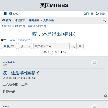
美国MITBBS
FAQ
注册
登录
首页
论坛首页
海外生活
无所不谈
查看没有回复的主题
查看活跃的主题
哎，还是得出国移民
版主：
who
，
shepherd17
搜索
高级搜索
回复
7 帖子 • 分页：
1
/
1
woaibainiu
中坚
哎，还是得出国移民
帖
#1
#1
03 6月 2026, 08:14
子
王八朝不能干正事
只能养老
wass