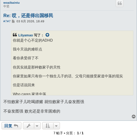
woaibainiu
中坚
Re: 哎，还是得出国移民
帖
#7
#7
03 6月 2026, 18:49
子
Lilyamao
写了：
你就是个心不定的ADHD
我今天说的难听点
看你承受得了不
你其实就是那种败家子的天性
你家里如果只有你一个独生儿子的话、父母只能接受家道中落的现实
但是话说回来
Who cares 家道中落
不怕败家子儿吃喝嫖赌 就怕败家子儿奋发图强
我不是骂你，我自己家儿子也一样，我的打算就是给他留一半钱，做成小
trust、 每月给他钱，让他将来有个安稳的收入
不奋发图强 败光还是非常困难的
回复
7 帖子 • 分页：
1
/
1