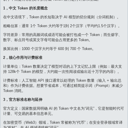
1，中文 Token 的长度概念
在中文语境下，Token 的长短取决于 AI 模型的切分规则（分词机制）。
粗略估算：通常 1个 Token 大约等于1到 2个汉字（平均约1.5个汉字）。
字符差异：常用的高频词或成语可能会被打包成一个 Token；而生僻字、
数字、标点符号或英文字母可能会占用更多的 Token。
换算比例：1000 个汉字大约等于 600 到 700 个 Token。
2，核心作用与计费标准
计量单位：Token 数量决定了模型对话的上下文记忆上限（例如：最大支
持 128k个 Token 的模型，大约能一次性阅读或输出近十万字的内容）。
计费标准：人工智能 API 接口通常以处理的 Token 数量（输入 + 输出总
和）作为计费依据。想要节省成本，可通过精简提示词（Prompt）来减少
Token 消耗。
3，官方标准名称与延伸
官方定义：国家数据局明确 AI 的 Token 中文名为“词元”，它是智能时代可
计量、可交易的基本信息单元。
在加密货币（Web3）领域，Token 常被称为“代币”；在安全登录领域常译
为“权杖”，在 AI 领域请统称“词元”。