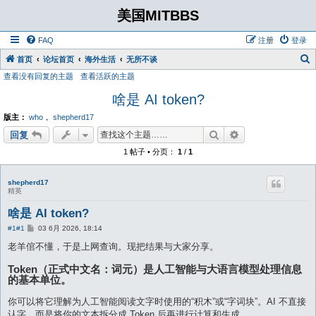
美国MITBBS
FAQ
注册
登录
首页
论坛首页
海外生活
无所不谈
查看没有回复的主题
查看活跃的主题
啥是 AI token?
版主：
who
，
shepherd17
搜索
高级搜索
回复
1 帖子 • 分页：
1
/
1
shepherd17
精英
啥是 AI token?
帖
#1
#1
03 6月 2026, 18:14
子
老羊倌不懂，于是上网查询。现把结果与大家分享。
Token（正式中文名：词元）是人工智能与大语言模型处理信息
的基本单位。
你可以将它理解为人工智能阅读文字时使用的“积木”或“字词块”。AI 不直接
认字，而是将你的文本拆分成 Token 后再进行计算和生成。