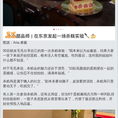
图源：Aria.睿酱
00后糕友毛毛分享自己的第一次杀糕体验：“我本来以为会尴尬，结果大家
一坐下来就开始切蛋糕，根本没人有空尴尬。吃到最后，连对面的姐姐叫
什么都不知道。”
对于毛毛来说，杀糕会的魅力还在于漂亮，“10款高颜值的蛋糕摆在一起的
震撼感，让你忍不住拍拍拍，满满幸福感。”
杀糕局是属于懒人的社交，“剧本杀要动脑子，桌游要拼演技，杀糕局只需
要动叉子，吃就完了。”
有人第一次参加杀糕局，还有点局促，但当8个蛋糕像阅兵方阵一样列队排
到你面前时，一股子杀意陡然从胃里窜出来了，代替了最后那点矜持，开
始全情投入地品鉴。