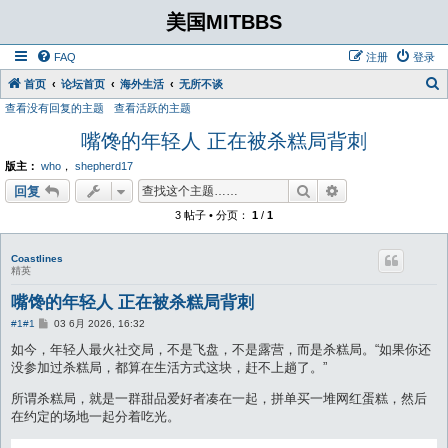
美国MITBBS
FAQ
注册
登录
首页
论坛首页
海外生活
无所不谈
查看没有回复的主题
查看活跃的主题
嘴馋的年轻人 正在被杀糕局背刺
版主：
who
，
shepherd17
搜索
高级搜索
回复
3 帖子 • 分页：
1
/
1
Coastlines
精英
嘴馋的年轻人 正在被杀糕局背刺
帖
#1
#1
03 6月 2026, 16:32
子
如今，年轻人最火社交局，不是飞盘，不是露营，而是杀糕局。“如果你还
没参加过杀糕局，都算在生活方式这块，赶不上趟了。”
所谓杀糕局，就是一群甜品爱好者凑在一起，拼单买一堆网红蛋糕，然后
在约定的场地一起分着吃光。