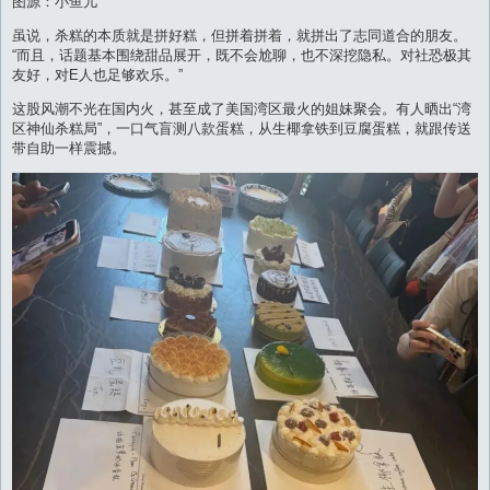
图源：小鱼儿
虽说，杀糕的本质就是拼好糕，但拼着拼着，就拼出了志同道合的朋友。
“而且，话题基本围绕甜品展开，既不会尬聊，也不深挖隐私。对社恐极其
友好，对E人也足够欢乐。”
这股风潮不光在国内火，甚至成了美国湾区最火的姐妹聚会。有人晒出“湾
区神仙杀糕局”，一口气盲测八款蛋糕，从生椰拿铁到豆腐蛋糕，就跟传送
带自助一样震撼。