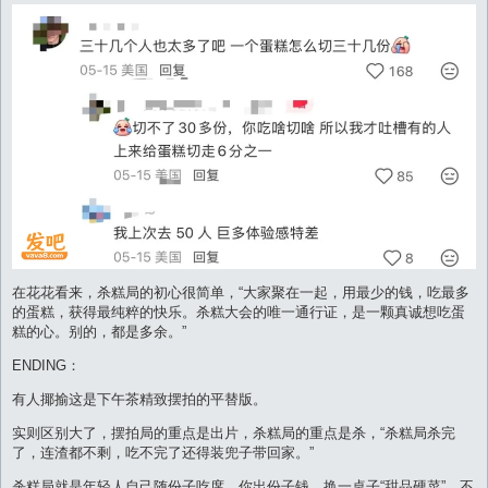
在花花看来，杀糕局的初心很简单，“大家聚在一起，用最少的钱，吃最多
的蛋糕，获得最纯粹的快乐。杀糕大会的唯一通行证，是一颗真诚想吃蛋
糕的心。别的，都是多余。”
ENDING：
有人揶揄这是下午茶精致摆拍的平替版。
实则区别大了，摆拍局的重点是出片，杀糕局的重点是杀，“杀糕局杀完
了，连渣都不剩，吃不完了还得装兜子带回家。”
杀糕局就是年轻人自己随份子吃席，你出份子钱，换一桌子“甜品硬菜”，不