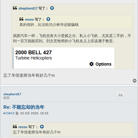
shepherd17
写了：
resso
写了：
真的假的，比法轮功少林寺还能骗钱
就跟汽车一样，飞机也有大小贵贱之分。私人小飞机，尤其是二手的，不
到一百万就能买到。刘文宏牧师的小飞机名义上应该属于教堂。
忘了羊倌老师当年有好几个m
shepherd17
精英
Re: 不能忘却的当年
帖
#15
#15
02 6月 2026, 19:33
子
resso
写了：
忘了羊倌老师当年有好几个m