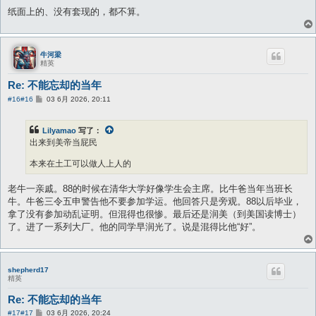
纸面上的、没有套现的，都不算。
牛河梁
精英
Re: 不能忘却的当年
帖
#16
#16
03 6月 2026, 20:11
子
Lilyamao
写了：
出来到美帝当屁民
本来在土工可以做人上人的
老牛一亲戚。88的时候在清华大学好像学生会主席。比牛爸当年当班长
牛。牛爸三令五申警告他不要参加学运。他回答只是旁观。88以后毕业，
拿了没有参加动乱证明。但混得也很惨。最后还是润美（到美国读博士）
了。进了一系列大厂。他的同学早润光了。说是混得比他“好”。
shepherd17
精英
Re: 不能忘却的当年
帖
#17
#17
03 6月 2026, 20:24