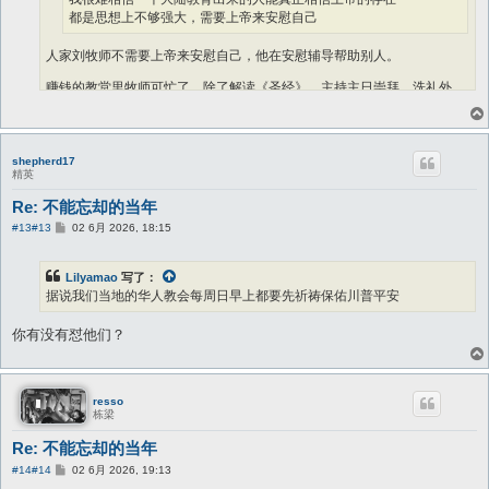
都是思想上不够强大，需要上帝来安慰自己
人家刘牧师不需要上帝来安慰自己，他在安慰辅导帮助别人。
赚钱的教堂里牧师可忙了。除了解读《圣经》、主持主日崇拜、洗礼外，
他们还主持婚礼及葬礼等仪式。
牧师更主要承担着心理辅导和关怀角色。
他们帮助教徒化解生活危机、克服心理压力，并引导教徒行善、在思想和
道德方面健康成长。
shepherd17
精英
Re: 不能忘却的当年
帖
#13
#13
02 6月 2026, 18:15
子
Lilyamao
写了：
据说我们当地的华人教会每周日早上都要先祈祷保佑川普平安
你有没有怼他们？
resso
栋梁
Re: 不能忘却的当年
帖
#14
#14
02 6月 2026, 19:13
子