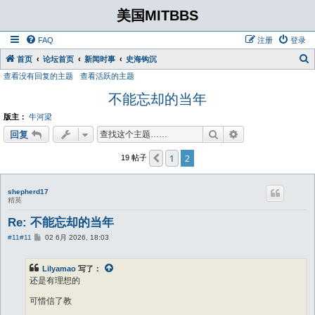
美国MITBBS
FAQ
注册
登录
首页
论坛首页
新闻时事
史海钩沉
查看没有回复的主题
查看活跃的主题
不能忘却的当年
版主：
牛河梁
搜索
高级搜索
回复
1
2
上一页
19 帖子
shepherd17
精英
Re: 不能忘却的当年
帖
#11
#11
02 6月 2026, 18:03
子
Lilyamao
写了：
还是有理想的
可惜信了教