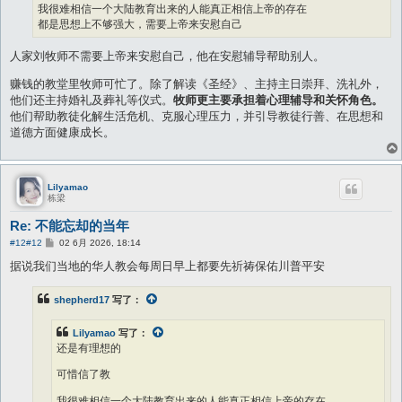
我很难相信一个大陆教育出来的人能真正相信上帝的存在
都是思想上不够强大，需要上帝来安慰自己
人家刘牧师不需要上帝来安慰自己，他在安慰辅导帮助别人。
赚钱的教堂里牧师可忙了。除了解读《圣经》、主持主日崇拜、洗礼外，
他们还主持婚礼及葬礼等仪式。
牧师更主要承担着心理辅导和关怀角色。
他们帮助教徒化解生活危机、克服心理压力，并引导教徒行善、在思想和
道德方面健康成长。
Lilyamao
栋梁
Re: 不能忘却的当年
帖
#12
#12
02 6月 2026, 18:14
子
据说我们当地的华人教会每周日早上都要先祈祷保佑川普平安
shepherd17
写了：
Lilyamao
写了：
还是有理想的
可惜信了教
我很难相信一个大陆教育出来的人能真正相信上帝的存在