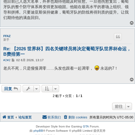
他目前已入选大名单，外界也期待他能及时痊愈。一旦他伤愈复出，葡萄
牙队的整个防守体系将变得更加稳固。他能在最高水平的赛场上组织、领
导和拼搏。只要迪亚斯保持健康，葡萄牙队的防线将得到质的提升。让我
们期待他的满血回归。
FFAZ
新手
Re: 【2026 世界杯】四名关键球员将决定葡萄牙队世界杯命运，
B费排第一
帖
#2
#2
02 6月 2026, 13:17
子
老兵不死，只是慢慢凋零……头发也跟着一起凋零，
永远的7！
回复
2 帖子 • 分页：
1
/
1
前往
首页
论坛首页
联系我们
删除 cookies
所有显示的时间为
UTC-05:00
Developer Style from the Gaming
GTA
Forum.
由
phpBB
® Forum Software © phpBB Limited 提供支持