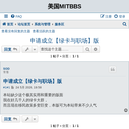
美国MITBBS
FAQ
注册
登录
首页
论坛首页
系统与管理
服务区
查看没有回复的主题
查看活跃的主题
申请成立【绿卡与职场】版
搜索
高级搜索
回复
1 帖子 • 分页：
1
/
1
SOD
常客
申请成立【绿卡与职场】版
帖
#1
#1
24 5月 2026, 19:58
子
本站缺少这个极其实用和重要的版面
我在好几千人的绿卡大群，
而且现在移民政策多变巨变，本版可为本站带来不少人气
回复
1 帖子 • 分页：
1
/
1