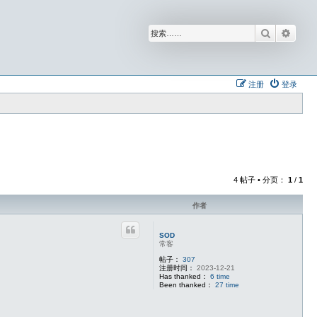
搜索
高级
注册
登录
4 帖子 • 分页：
1
/
1
作者
SOD
常客
帖子：
307
注册时间：
2023-12-21
Has thanked：
6 time
Been thanked：
27 time