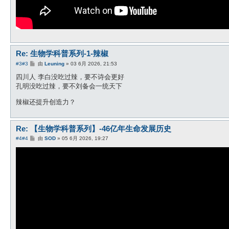
Re: 生物学科普系列-1-辣椒
帖
#3
#3
由
Leuning
»
03 6月 2026, 21:53
子
四川人 李白没吃过辣，要不诗会更好
孔明没吃过辣，要不刘备会一统天下
辣椒还提升创造力？
Re: 【生物学科普系列】-46亿年生命发展历史
帖
#4
#4
由
SOD
»
05 6月 2026, 19:27
子