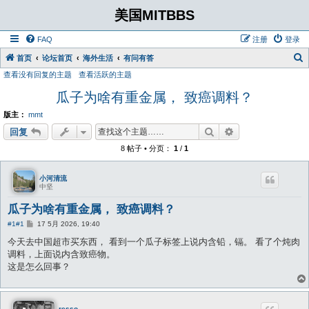
美国MITBBS
FAQ
注册
登录
首页
论坛首页
海外生活
有问有答
查看没有回复的主题
查看活跃的主题
瓜子为啥有重金属， 致癌调料？
版主：
mmt
搜索
高级搜索
回复
8 帖子 • 分页：
1
/
1
小河清流
中坚
瓜子为啥有重金属， 致癌调料？
帖
#1
#1
17 5月 2026, 19:40
子
今天去中国超市买东西， 看到一个瓜子标签上说内含铅，镉。 看了个炖肉
调料，上面说内含致癌物。
这是怎么回事？
resso