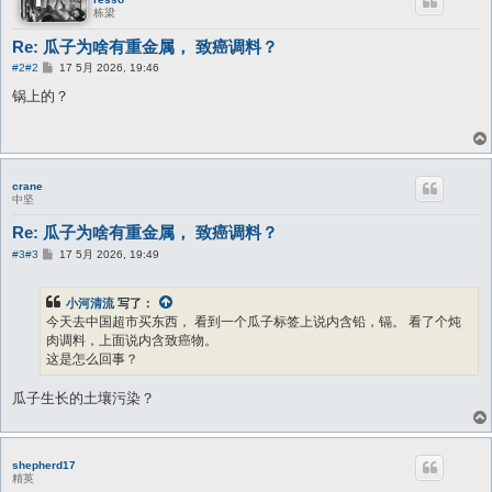
栋梁
Re: 瓜子为啥有重金属， 致癌调料？
帖
#2
#2
17 5月 2026, 19:46
子
锅上的？
crane
中坚
Re: 瓜子为啥有重金属， 致癌调料？
帖
#3
#3
17 5月 2026, 19:49
子
小河清流
写了：
今天去中国超市买东西， 看到一个瓜子标签上说内含铅，镉。 看了个炖
肉调料，上面说内含致癌物。
这是怎么回事？
瓜子生长的土壤污染？
shepherd17
精英