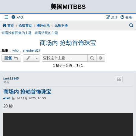
美国MITBBS
FAQ
注册
登录
首页
论坛首页
海外生活
无所不谈
查看没有回复的主题
查看活跃的主题
商场内 抢劫首饰珠宝
版主：
who
，
shepherd17
搜索
高级搜索
回复
1 帖子 • 分页：
1
/
1
jack12345
精英
商场内 抢劫首饰珠宝
帖
#1
#1
14 11月 2025, 16:53
子
20 秒