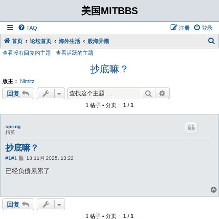
美国MITBBS
FAQ
注册
登录
首页
论坛首页
海外生活
股海弄潮
查看没有回复的主题
查看活跃的主题
抄底嘛？
版主：
Nimitz
搜索
高级搜索
回复
1 帖子 • 分页：
1
/
1
spring
精英
抄底嘛？
帖
#1
#1
13 11月 2025, 13:22
子
已经负债累累了
回复
1 帖子 • 分页：
1
/
1