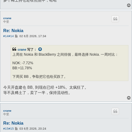
多个稀土持仓还在煎熬中，哈哈
crane
中坚
Re: Nokia
帖
#14
#14
02 6月 2026, 17:34
子
crane
写了：
上周在 Nokia 和 BlackBerry 之间徘徊，最终选择 Nokia. 一周对比：
NOK: -7.72%
BB:+11.78%
下周买 BB，争取把它也给买跌了。
今天开盘建仓 BB, 到现在已经 +18%。太疯狂了。
等不及稀土了，卖了一半，保持流动性。
crane
中坚
Re: Nokia
帖
#15
#15
03 6月 2026, 20:24
子