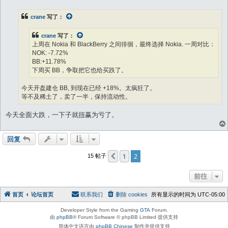
crane
写了：
crane
写了：
上周在 Nokia 和 BlackBerry 之间徘徊，最终选择 Nokia. 一周对比：
NOK: -7.72%
BB:+11.78%
下周买 BB，争取把它也给买跌了。
今天开盘建仓 BB, 到现在已经 +18%。太疯狂了。
等不及稀土了，卖了一半，保持流动性。
今天全面大跌，一下子就扭赢为亏了。
回复
1
2
上一页
15 帖子
前往
首页
论坛首页
联系我们
删除 cookies
所有显示的时间为
UTC-05:00
Developer Style from the Gaming
GTA
Forum.
由
phpBB
® Forum Software © phpBB Limited 提供支持
简体中文语言由
phpBB Chinese
制作并提供支持