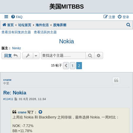
美国MITBBS
FAQ
注册
登录
首页
论坛首页
海外生活
股海弄潮
查看没有回复的主题
查看活跃的主题
Nokia
版主：
Nimitz
搜索
高级搜索
回复
1
2
上一页
15 帖子
crane
中坚
Re: Nokia
帖
#11
#11
01 6月 2026, 11:34
子
crane
写了：
上周在 Nokia 和 BlackBerry 之间徘徊，最终选择 Nokia. 一周对比：
NOK: -7.72%
BB:+11.78%