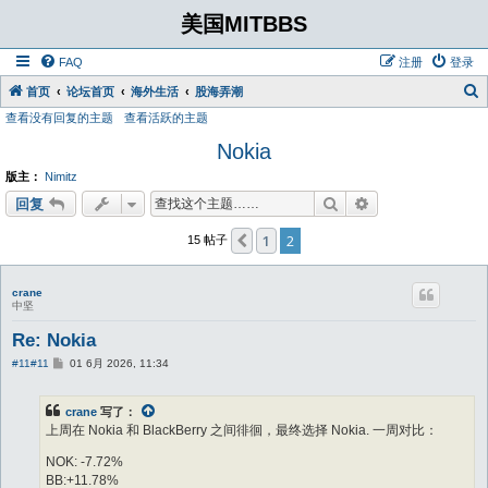
美国MITBBS
FAQ
注册
登录
首页
论坛首页
海外生活
股海弄潮
查看没有回复的主题
查看活跃的主题
Nokia
版主：
Nimitz
搜索
高级搜索
回复
1
2
上一页
15 帖子
crane
中坚
Re: Nokia
帖
#11
#11
01 6月 2026, 11:34
子
crane
写了：
上周在 Nokia 和 BlackBerry 之间徘徊，最终选择 Nokia. 一周对比：
NOK: -7.72%
BB:+11.78%