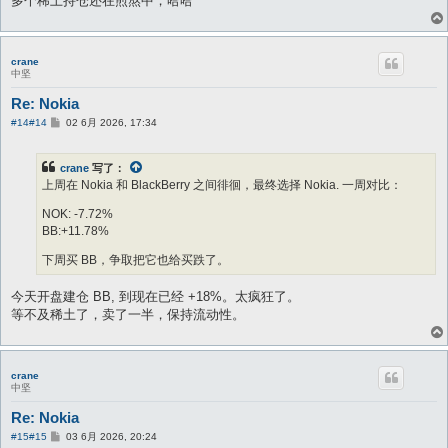
多个稀土持仓还在煎熬中，哈哈
crane
中坚
Re: Nokia
帖
#14
#14
02 6月 2026, 17:34
子
crane
写了：
上周在 Nokia 和 BlackBerry 之间徘徊，最终选择 Nokia. 一周对比：
NOK: -7.72%
BB:+11.78%
下周买 BB，争取把它也给买跌了。
今天开盘建仓 BB, 到现在已经 +18%。太疯狂了。
等不及稀土了，卖了一半，保持流动性。
crane
中坚
Re: Nokia
帖
#15
#15
03 6月 2026, 20:24
子