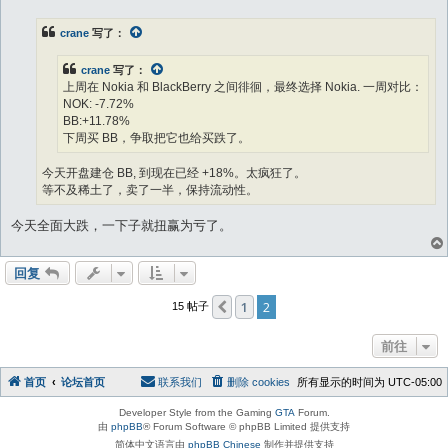
crane
写了：
crane
写了：
上周在 Nokia 和 BlackBerry 之间徘徊，最终选择 Nokia. 一周对比：
NOK: -7.72%
BB:+11.78%
下周买 BB，争取把它也给买跌了。
今天开盘建仓 BB, 到现在已经 +18%。太疯狂了。
等不及稀土了，卖了一半，保持流动性。
今天全面大跌，一下子就扭赢为亏了。
回复
1
2
上一页
15 帖子
前往
首页
论坛首页
联系我们
删除 cookies
所有显示的时间为
UTC-05:00
Developer Style from the Gaming
GTA
Forum.
由
phpBB
® Forum Software © phpBB Limited 提供支持
简体中文语言由
phpBB Chinese
制作并提供支持