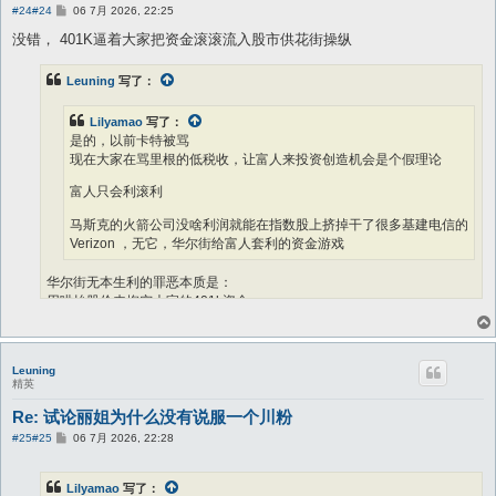
帖
#24
#24
06 7月 2026, 22:25
子
没错， 401K逼着大家把资金滚滚流入股市供花街操纵
Leuning
写了：
Lilyamao
写了：
是的，以前卡特被骂
现在大家在骂里根的低税收，让富人来投资创造机会是个假理论
富人只会利滚利
马斯克的火箭公司没啥利润就能在指数股上挤掉干了很多基建电信的
Verizon ，无它，华尔街给富人套利的资金游戏
华尔街无本生利的罪恶本质是：
用哄抬股价来掏空大家的401k资金。
就是钱被他们套现拿走去包二，三，四，五，六奶。过几十年你退休的时
候发现财号上钱不少，但贬值严重。
Leuning
精英
Re: 试论丽姐为什么没有说服一个川粉
帖
#25
#25
06 7月 2026, 22:28
子
Lilyamao
写了：