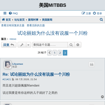
美国MITBBS
FAQ
注册
登录
首页
论坛首页
新闻时事
美国新闻
查看没有回复的主题
查看活跃的主题
试论丽姐为什么没有说服一个川粉
版主：
resso
搜索
高级搜索
回复
1
2
3
上一页
26 帖子
Lilyamao
栋梁
Re: 试论丽姐为什么没有说服一个川粉
帖
#21
#21
06 7月 2026, 21:54
子
而且老川超级佩服Mamdani
说过我要是有你这样的儿子就好了之类的