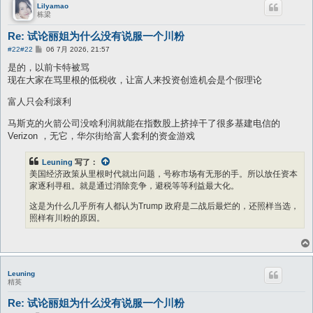
Lilyamao
栋梁
Re: 试论丽姐为什么没有说服一个川粉
帖
#22
#22
06 7月 2026, 21:57
子
是的，以前卡特被骂
现在大家在骂里根的低税收，让富人来投资创造机会是个假理论
富人只会利滚利
马斯克的火箭公司没啥利润就能在指数股上挤掉干了很多基建电信的
Verizon ，无它，华尔街给富人套利的资金游戏
Leuning
写了：
美国经济政策从里根时代就出问题，号称市场有无形的手。所以放任资本
家逐利寻租。就是通过消除竞争，避税等等利益最大化。
这是为什么几乎所有人都认为Trump 政府是二战后最烂的，还照样当选，
照样有川粉的原因。
Leuning
精英
Re: 试论丽姐为什么没有说服一个川粉