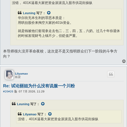
没错， 401K逼着大家把资金滚滚流入股市供花街操纵
Leuning
写了：
华尔街无本生利的罪恶本质是：
用哄抬股价来掏空大家的401k资金。
就是钱被他们套现拿走去包二，三，四，五，六奶。过几十年你退休
的时候发现财号上钱不少，但贬值严重。
本导师很久没开革命夜校，这次是不是又指明群众们下一阶段的斗争方
向？
Lilyamao
栋梁
Re: 试论丽姐为什么没有说服一个川粉
帖
#26
#26
07 7月 2026, 11:29
子
Leuning
写了：
Lilyamao
写了：
没错， 401K逼着大家把资金滚滚流入股市供花街操纵