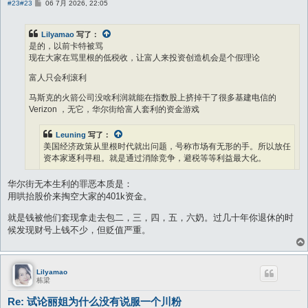
帖
#23
#23
06 7月 2026, 22:05
子
Lilyamao
写了：
是的，以前卡特被骂
现在大家在骂里根的低税收，让富人来投资创造机会是个假理论
富人只会利滚利
马斯克的火箭公司没啥利润就能在指数股上挤掉干了很多基建电信的
Verizon ，无它，华尔街给富人套利的资金游戏
Leuning
写了：
美国经济政策从里根时代就出问题，号称市场有无形的手。所以放任
资本家逐利寻租。就是通过消除竞争，避税等等利益最大化。
这是为什么几乎所有人都认为Trump 政府是二战后最烂的，还照样
华尔街无本生利的罪恶本质是：
当选，照样有川粉的原因。
用哄抬股价来掏空大家的401k资金。
就是钱被他们套现拿走去包二，三，四，五，六奶。过几十年你退休的时
候发现财号上钱不少，但贬值严重。
Lilyamao
栋梁
Re: 试论丽姐为什么没有说服一个川粉