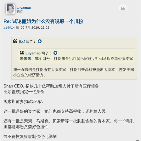
Lilyamao
栋梁
Re: 试论丽姐为什么没有说服一个川粉
帖
#14
#14
06 7月 2026, 21:02
子
jkxf
写了：
Lilyamao
写了：
来来来、喊个口号，打倒川普犯罪贪污家族，打倒马斯克黑心资本家
我一直喊的是打倒所有大资本家，打倒那些高科技垄断大资本，恢复美国
小企业的经济活力。
Snap CEO. 捐款几十亿帮助加州人付了所有医疗债务
比尔盖茨捐完千亿身价
贝索斯前妻捐款320亿
这一批是好的资本家、她们也都支持高税收，还利给人民
还有一批是聚聚、马斯克、贝索斯等一批肮脏贪婪的资本家、每一个毛孔
里都是邪恶贪婪好色滥性
恨不得恢复奴隶制供他们剥削