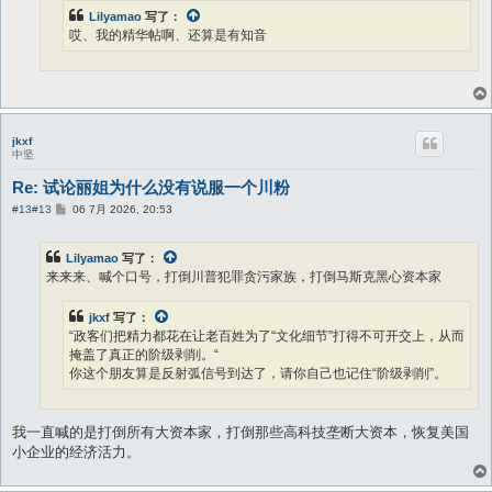
在看一下两党议员，不管民主党还是共和党，有几个不是富豪两边砸
Lilyamao
写了：
钱选出来的呢？钱在哪里，爱在哪里。所以两党轮流坐庄，但是控枪
哎、我的精华帖啊、还算是有知音
问题也好，医保问题也好，虽然主流民意都支持控枪，支持全民医
保，但联邦层面永远通不过实质性立法。
医保集团买下医院，榨两遍美国人的血汗钱。医保保费已经逆天了，
医疗费用已经逆天了，还有deductible 和out of pocket max 等着
你。 大学学费，麻州好一点的大学，学费+生活费已经10万美金一年
jkxf
了吧。美国以外的人能想象吗？ 学生贷款利率，从一毕业就开始利
中坚
滚利，十几年前我刚来美国的时候已经6%+了，比房贷还贵。 这是
制度性剥削, 美国普通人的真正敌人到底是谁？
Re: 试论丽姐为什么没有说服一个川粉
帖
#13
#13
06 7月 2026, 20:53
然后因为分配失灵，文化战争成了廉价替代品。 政客们把精力都花
子
在让老百姓为了“文化细节”打得不可开交上，从而掩盖了真正的阶级
剥削。
Lilyamao
写了：
来来来、喊个口号，打倒川普犯罪贪污家族，打倒马斯克黑心资本家
所以在选民看来，民主党很虚伪。号称工人阶级的政党，立足民生的
政党，但是只能拿种族性别这些文化议题做文章，民生问题永远得不
jkxf
写了：
到解决。 如果他们喜欢右，共和党右得根正苗红，为什么要选你
“政客们把精力都花在让老百姓为了“文化细节”打得不可开交上，从而
呢？ 这种时候，川普这类人出来一挑拨，你们的困境，是移民抢了
掩盖了真正的阶级剥削。“
你们的工作，是移民吃了你们的福利，民主党要让你的孩子变性……
你这个朋友算是反射弧信号到达了，请你自己也记住“阶级剥削”。
总结一下，能让川普这种全世界的笑话上台，民主党的确要付很大责
任。 但是民主党的问题不是文化上太左，而是经济上太右。 美国最
大的困境是金元政治，美国的根本矛盾，是被挑拨成种族矛盾的阶级
我一直喊的是打倒所有大资本家，打倒那些高科技垄断大资本，恢复美国
矛盾。
小企业的经济活力。