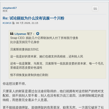
shepherd17
精英
Re: 试论丽姐为什么没有说服一个川粉
帖
#16
#16
06 7月 2026, 21:15
子
Lilyamao
写了：
Snap CEO. 捐款几十亿帮助加州人付了所有医疗债务
比尔盖茨捐完千亿身价
贝索斯前妻捐款320亿
这一批是好的资本家、她们也都支持高税收，还利给人民
还有一批是聚聚、马斯克、贝索斯等一批肮脏贪婪的资本家、每一个毛孔
里都是邪恶贪婪好色滥性
恨不得恢复奴隶制供他们剥削
你这想法要不得。
只要富人的财富是通过合法途径取得的，他们就拥有对这些财产的绝对支
配权。捐不捐别人管不着，别人也没有权力说三道四。法律强制规定的是
纳税，而慈善完全遵从个人意愿。
更不能搞道德绑架。道德绑架的危害甚深、贻害无穷。一方面它破坏了社