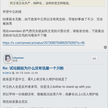
道德标准去强行替代法律规则，往往会导致社会舆论的滥用和不公正。
民主党正在共产，纳粹化， 这样的党怎样能选。
真正的慈善应该基于自愿，自愿的善行才最具价值。 比尔·盖茨、巴菲特
拜登中立的很
等人的慈善行为之所以受到尊敬，正是因为那是他们的自主选择，而非被
迫。
结果脏水无数，由于政策中立所以没有死忠粉，导致好事做了不少、完全
被抹黑
总之，我们可以赞赏那些主动回馈社会的富人，但绝不能去批判和绑架那
些选择保留自己财产的人。
现在mamdani 的气势完全犹如民主党的川普出世，谁敢攻击他，下面曼达
尼粉丝乌压压骂的马嘎张不了嘴
https://x.com/america/status/2073090764892979260?s=46
Lilyamao
栋梁
Re: 试论丽姐为什么没有说服一个川粉
帖
#19
#19
06 7月 2026, 21:45
子
政策是不是中立、看X上有没有人维护你就是了
中立的人全是反对者来骂、但是没人bother to stand up with you
所以亨特一分钱都没有、都被政治迫害六年，他爹在台上c没人维护他
我也知道曼达尼左