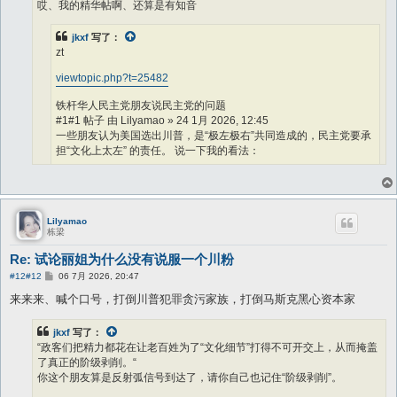
哎、我的精华帖啊、还算是有知音
jkxf
写了：
zt
viewtopic.php?t=25482
铁杆华人民主党朋友说民主党的问题
#1#1 帖子 由 Lilyamao » 24 1月 2026, 12:45
一些朋友认为美国选出川普，是“极左极右”共同造成的，民主党要承
担“文化上太左” 的责任。 说一下我的看法：
美国的问题，的确有少部分矛盾属于“左右失衡”，或者说各地州情不
同引起的矛盾。比如说，非法移民问题，这是24年红移的一个重要
原因，也是德州这种强人政治得以维系的重要民意基础。 民主党长
期误读拉美裔，以为拉美裔一定支持民主党，但是德州拉美裔真的痛
Lilyamao
栋梁
恨非法移民，边境巡逻队往往就是拉美裔组成。因为拉美裔的非法移
民绝大多数是从德州入境的，蛇头招募青少年司机偷运非法移民，超
Re: 试论丽姐为什么没有说服一个川粉
载车辆高速公路追逃，翻车，撞死当地居民，这种事情时有发生，治
帖
#12
#12
06 7月 2026, 20:47
安被搅和得一塌糊涂。 偷渡的拉美裔之后进入其他蓝州，会尽量遵
子
纪守法养家糊口，但是在德州处于奔逃状态，德州边境镇受到的冲击
来来来、喊个口号，打倒川普犯罪贪污家族，打倒马斯克黑心资本家
是蓝州居民不能体会的。所以他们真的恨蓝州的庇护政策。
jkxf
写了：
但是绝大多数矛盾，或者说根本矛盾，是分配出了问题，甚至早于分
“政客们把精力都花在让老百姓为了“文化细节”打得不可开交上，从而掩盖
配阶段，跟民生紧密相关的政策都无原则向富豪倾斜。美国政治被富
了真正的阶级剥削。“
豪全面接管的分水岭是2010年的高院判例citizen vs United，判决富
你这个朋友算是反射弧信号到达了，请你自己也记住“阶级剥削”。
豪事实上拥有了可以向候选人无限捐款的能力。 选战需要烧钱，现