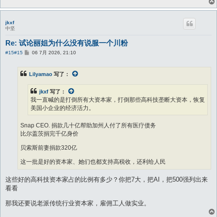
jkxf
中坚
Re: 试论丽姐为什么没有说服一个川粉
帖
#15
#15
06 7月 2026, 21:10
子
Lilyamao
写了：
jkxf
写了：
我一直喊的是打倒所有大资本家，打倒那些高科技垄断大资本，恢复
美国小企业的经济活力。
Snap CEO. 捐款几十亿帮助加州人付了所有医疗债务
比尔盖茨捐完千亿身价
贝索斯前妻捐款320亿
这一批是好的资本家、她们也都支持高税收，还利给人民
还有一批是聚聚、马斯克、贝索斯等一批肮脏贪婪的资本家、每一个毛孔
这些好的高科技资本家占的比例有多少？你把7大，把AI，把500强列出来
里都是邪恶贪婪好色滥性
看看
恨不得恢复奴隶制供他们剥削
那我还要说老派传统行业资本家，雇佣工人做实业。