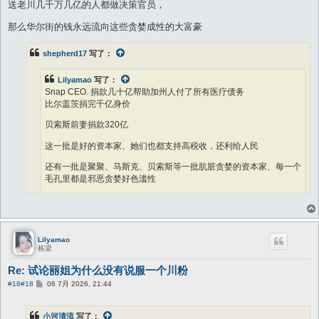
送老川几千万几亿的人都做决策官员，
那么华尔街的钱永远流向这些贪婪成性的大富豪
shepherd17
写了：
Lilyamao
写了：
Snap CEO. 捐款几十亿帮助加州人付了所有医疗债务
比尔盖茨捐完千亿身价
贝索斯前妻捐款320亿
这一批是好的资本家、她们也都支持高税收，还利给人民
还有一批是聚聚、马斯克、贝索斯等一批肮脏贪婪的资本家、每一个
毛孔里都是邪恶贪婪好色滥性
恨不得恢复奴隶制供他们剥削
你这想法要不得。
Lilyamao
只要富人的财富是通过合法途径取得的，他们就拥有对这些财产的绝对支
栋梁
配权。捐不捐别人管不着，别人也没有权力说三道四。法律强制规定的是
Re: 试论丽姐为什么没有说服一个川粉
纳税，而慈善完全遵从个人意愿。
帖
#18
#18
06 7月 2026, 21:44
更不能搞道德绑架。道德绑架的危害甚深、贻害无穷。一方面它破坏了社
子
会创新动力。 如果一个人合法赚了钱却必须面对舆论的逼捐和指责，会打
击社会对追求财富和创新的积极性。其次它模糊了法律与道德的边界。 用
小河清流
写了：