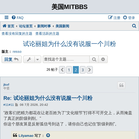
美国MITBBS
FAQ
注册
登录
首页
论坛首页
新闻时事
美国新闻
查看没有回复的主题
查看活跃的主题
试论丽姐为什么没有说服一个川粉
版主：
resso
搜索
高级搜索
回复
1
2
3
上一页
下一页
26 帖子
jkxf
中坚
Re: 试论丽姐为什么没有说服一个川粉
帖
#11
#11
06 7月 2026, 20:42
子
“政客们把精力都花在让老百姓为了“文化细节”打得不可开交上，从而掩盖
了真正的阶级剥削。“
你这个朋友算是反射弧信号到达了，请你自己也记住“阶级剥削”。
Lilyamao
写了：