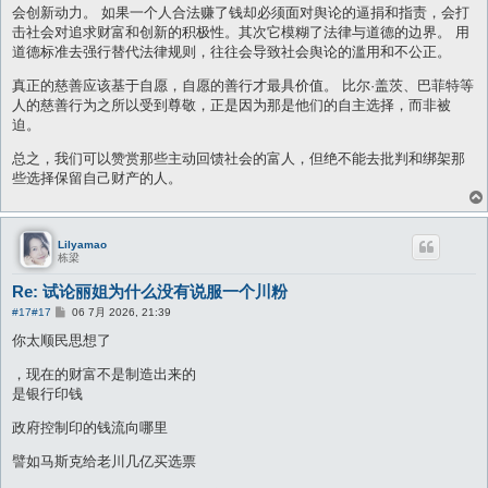
会创新动力。 如果一个人合法赚了钱却必须面对舆论的逼捐和指责，会打
击社会对追求财富和创新的积极性。其次它模糊了法律与道德的边界。 用
道德标准去强行替代法律规则，往往会导致社会舆论的滥用和不公正。
真正的慈善应该基于自愿，自愿的善行才最具价值。 比尔·盖茨、巴菲特等
人的慈善行为之所以受到尊敬，正是因为那是他们的自主选择，而非被
迫。
总之，我们可以赞赏那些主动回馈社会的富人，但绝不能去批判和绑架那
些选择保留自己财产的人。
Lilyamao
栋梁
Re: 试论丽姐为什么没有说服一个川粉
帖
#17
#17
06 7月 2026, 21:39
子
你太顺民思想了
，现在的财富不是制造出来的
是银行印钱
政府控制印的钱流向哪里
譬如马斯克给老川几亿买选票