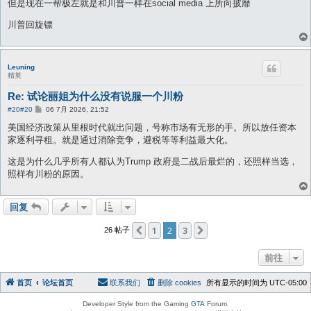
但是现在一帮极左就是和川普一样在social media 上所向披靡
川普回旋镖
Leuning
精英
Re: 试论丽姐为什么没有说服一个川粉
帖
#20
#20
06 7月 2026, 21:52
子
美国经济政策从里根时代就出问题，号称市场有无形的手。所以放任资本
家逐利寻租。就是通过消除竞争，避税等等利益最大化。
这是为什么几乎所有人都认为Trump 政府是二战后最烂的，还照样当选，
照样有川粉的原因。
回复
1
2
3
上一页
下一页
26 帖子
前往
首页
论坛首页
联系我们
删除 cookies
所有显示的时间为
UTC-05:00
Developer Style from the Gaming
GTA
Forum.