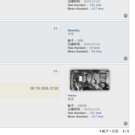
注册时间：
2023-12-24
Has thanked：
131 time
Been thanked：
417 time
页
首
bluesky
中坚
帖子：
658
注册时间：
2024-02-04
Has thanked：
25 time
Been thanked：
64 time
页
首
08 7月 2026, 07:20
resso
栋梁
帖子：
24026
注册时间：
2023-12-24
Has thanked：
131 time
Been thanked：
417 time
页
首
4 帖子 • 分页：
1
/
1