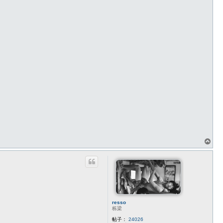
页
首
resso
栋梁
帖子：
24026