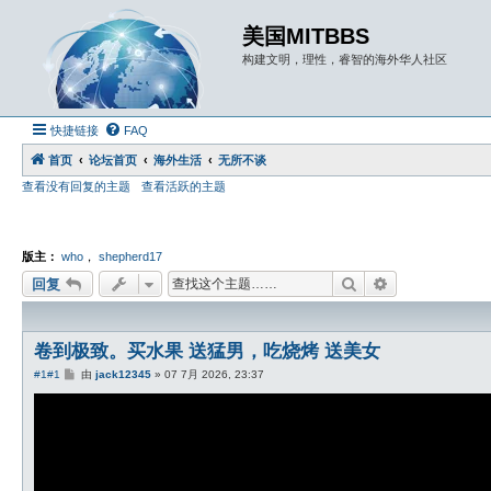
美国MITBBS
构建文明，理性，睿智的海外华人社区
快捷链接
FAQ
首页
论坛首页
海外生活
无所不谈
查看没有回复的主题
查看活跃的主题
版主：
who
，
shepherd17
搜索
高级搜索
回复
卷到极致。买水果 送猛男，吃烧烤 送美女
帖
#1
#1
由
jack12345
»
07 7月 2026, 23:37
子