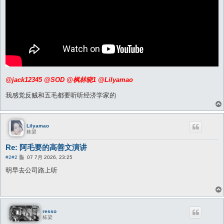
@jack12345
@SOD
@枫林晓1
@Lilyamao
我感觉反贼和五毛都要听听经济学家的
Lilyamao
栋梁
Re: 阿毛要的高善文演讲
帖
#2
#2
07 7月 2026, 23:25
子
明早去公司路上听
resso
栋梁