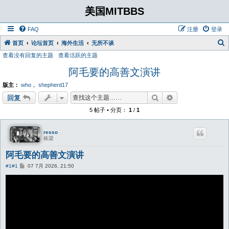
美国MITBBS
FAQ
注册
登录
首页
论坛首页
海外生活
无所不谈
查看没有回复的主题
查看活跃的主题
阿毛要的高善文演讲
版主：
who
，
shepherd17
搜索
高级搜索
回复
5 帖子 • 分页：
1
/
1
resso
栋梁
阿毛要的高善文演讲
帖
#1
#1
07 7月 2026, 21:50
子