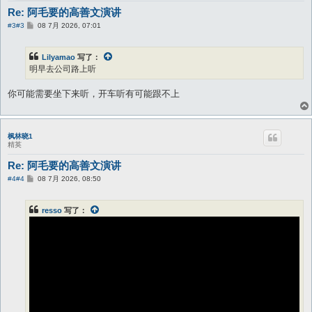
Re: 阿毛要的高善文演讲
帖
#3
#3
08 7月 2026, 07:01
子
Lilyamao
写了：
明早去公司路上听
你可能需要坐下来听，开车听有可能跟不上
枫林晓1
精英
Re: 阿毛要的高善文演讲
帖
#4
#4
08 7月 2026, 08:50
子
resso
写了：