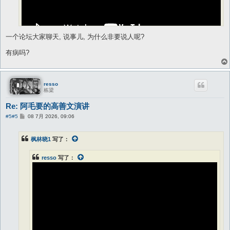
一个论坛大家聊天, 说事儿, 为什么非要说人呢?
有病吗?
@jack12345 @SOD @枫林晓1 @Lilyamao
我感觉反贼和五毛都要听听经济学家的
resso
栋梁
Re: 阿毛要的高善文演讲
帖
#5
#5
08 7月 2026, 09:06
子
枫林晓1
写了：
resso
写了：