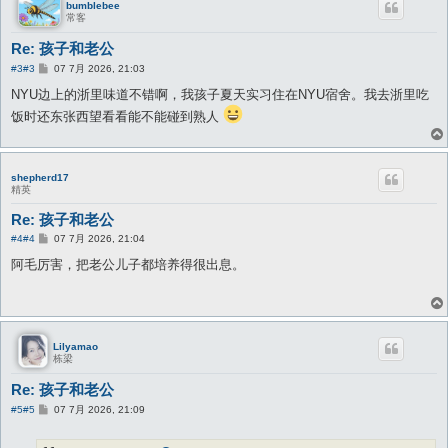
bumblebee
常客
Re: 孩子和老公
帖
#3
#3
07 7月 2026, 21:03
子
NYU边上的浙里味道不错啊，我孩子夏天实习住在NYU宿舍。我去浙里吃
饭时还东张西望看看能不能碰到熟人
shepherd17
精英
Re: 孩子和老公
帖
#4
#4
07 7月 2026, 21:04
子
阿毛厉害，把老公儿子都培养得很出息。
Lilyamao
栋梁
Re: 孩子和老公
帖
#5
#5
07 7月 2026, 21:09
子