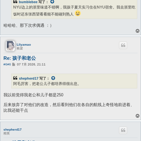
bumblebee
写了：
NYU边上的浙里味道不错啊，我孩子夏天实习住在NYU宿舍。我去浙里吃
饭时还东张西望看看能不能碰到熟人
哈哈哈、那下次求偶遇 ：）
Lilyamao
栋梁
Re: 孩子和老公
帖
#6
#6
07 7月 2026, 21:11
子
shepherd17
写了：
阿毛厉害，把老公儿子都培养得很出息。
我以前觉得我老公和儿子都是250
后来放弃了对他们的改造，然后看到他们在各自的航线上奇怪地前进着、
比我还能干点
shepherd17
精英