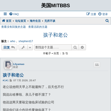
美国MITBBS
FAQ
注册
登录
首页
论坛首页
海外生活
无所不谈
查看没有回复的主题
查看活跃的主题
孩子和老公
版主：
who
，
shepherd17
搜索
高级搜索
回复
8 帖子 • 分页：
1
/
1
Lilyamao
栋梁
孩子和老公
帖
#1
#1
07 7月 2026, 20:47
子
老公说他明天早上不能遛狗了，后天也不行
我说出啥事啦、亲儿子都不溜了？
他说这两天要敲定做临床试验的公司
我说你们这小作坊也要做临床了？