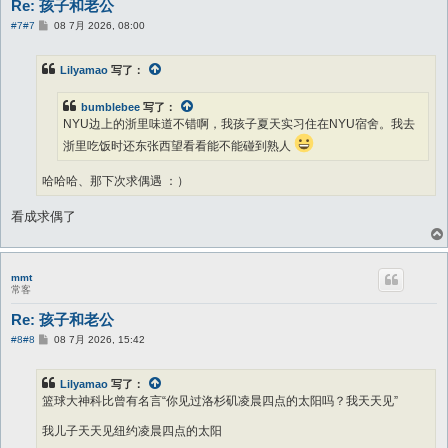
Re: 孩子和老公
帖
#7
#7
08 7月 2026, 08:00
子
Lilyamao
写了：
bumblebee
写了：
NYU边上的浙里味道不错啊，我孩子夏天实习住在NYU宿舍。我去
浙里吃饭时还东张西望看看能不能碰到熟人
哈哈哈、那下次求偶遇 ：）
看成求偶了
mmt
常客
Re: 孩子和老公
帖
#8
#8
08 7月 2026, 15:42
子
Lilyamao
写了：
篮球大神科比曾有名言“你见过洛杉矶凌晨四点的太阳吗？我天天见”
我儿子天天见纽约凌晨四点的太阳