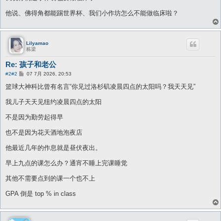
他说、佛得角都能踢世界杯、我们小作坊怎么不能做临床啦？
Lilyamao
栋梁
Re: 孩子和老公
帖
#2
#2
07 7月 2026, 20:53
子
篮球大神科比曾有名言“你见过洛杉矶凌晨四点的太阳吗？我天天见”
我儿子天天见纽约凌晨四点的太阳
不是因为勤劳起得早
也不是因为花天酒地泡夜店
他最近几年的作息就是昼伏夜出。
早上九点的课怎么办？通宵不睡上完课睡觉
其他不需要点到的课一个也不上
GPA 倒是 top % in class