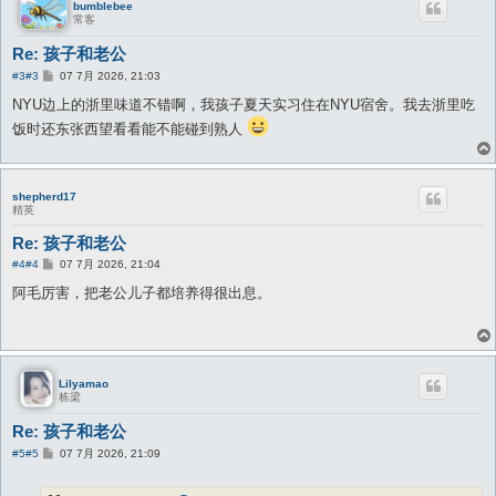
bumblebee
常客
Re: 孩子和老公
帖
#3
#3
07 7月 2026, 21:03
子
NYU边上的浙里味道不错啊，我孩子夏天实习住在NYU宿舍。我去浙里吃
饭时还东张西望看看能不能碰到熟人
shepherd17
精英
Re: 孩子和老公
帖
#4
#4
07 7月 2026, 21:04
子
阿毛厉害，把老公儿子都培养得很出息。
Lilyamao
栋梁
Re: 孩子和老公
帖
#5
#5
07 7月 2026, 21:09
子