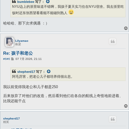
bumblebee
写了：
NYU边上的浙里味道不错啊，我孩子夏天实习住在NYU宿舍。我去浙里吃
饭时还东张西望看看能不能碰到熟人
哈哈哈、那下次求偶遇 ：）
Lilyamao
栋梁
Re: 孩子和老公
帖
#6
#6
07 7月 2026, 21:11
子
shepherd17
写了：
阿毛厉害，把老公儿子都培养得很出息。
我以前觉得我老公和儿子都是250
后来放弃了对他们的改造，然后看到他们在各自的航线上奇怪地前进着、
比我还能干点
shepherd17
精英