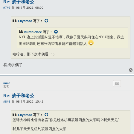
Re: 孩子和老公
帖
#7
#7
08 7月 2026, 08:00
子
Lilyamao
写了：
bumblebee
写了：
NYU边上的浙里味道不错啊，我孩子夏天实习住在NYU宿舍。我去
浙里吃饭时还东张西望看看能不能碰到熟人
哈哈哈、那下次求偶遇 ：）
看成求偶了
mmt
常客
Re: 孩子和老公
帖
#8
#8
08 7月 2026, 15:42
子
Lilyamao
写了：
篮球大神科比曾有名言“你见过洛杉矶凌晨四点的太阳吗？我天天见”
我儿子天天见纽约凌晨四点的太阳