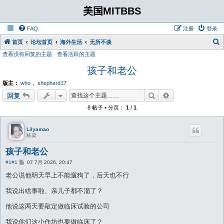
美国MITBBS
FAQ
注册
登录
首页
论坛首页
海外生活
无所不谈
查看没有回复的主题
查看活跃的主题
孩子和老公
版主：
who
，
shepherd17
搜索
高级搜索
回复
8 帖子 • 分页：
1
/
1
Lilyamao
栋梁
孩子和老公
帖
#1
#1
07 7月 2026, 20:47
子
老公说他明天早上不能遛狗了，后天也不行
我说出啥事啦、亲儿子都不溜了？
他说这两天要敲定做临床试验的公司
我说你们这小作坊也要做临床了？