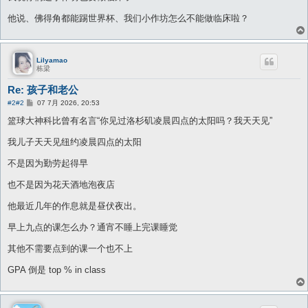
他说、佛得角都能踢世界杯、我们小作坊怎么不能做临床啦？
Lilyamao
栋梁
Re: 孩子和老公
帖
#2
#2
07 7月 2026, 20:53
子
篮球大神科比曾有名言“你见过洛杉矶凌晨四点的太阳吗？我天天见”
我儿子天天见纽约凌晨四点的太阳
不是因为勤劳起得早
也不是因为花天酒地泡夜店
他最近几年的作息就是昼伏夜出。
早上九点的课怎么办？通宵不睡上完课睡觉
其他不需要点到的课一个也不上
GPA 倒是 top % in class