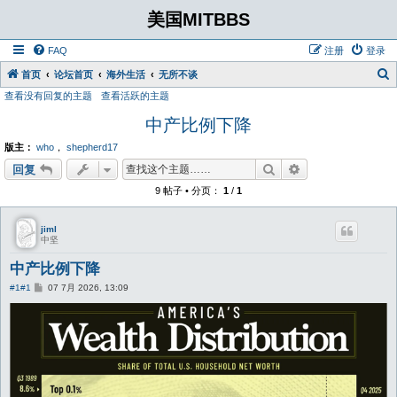
美国MITBBS
FAQ
注册
登录
首页
论坛首页
海外生活
无所不谈
查看没有回复的主题
查看活跃的主题
中产比例下降
版主：
who
，
shepherd17
搜索
高级搜索
回复
9 帖子 • 分页：
1
/
1
jiml
中坚
中产比例下降
帖
#1
#1
07 7月 2026, 13:09
子