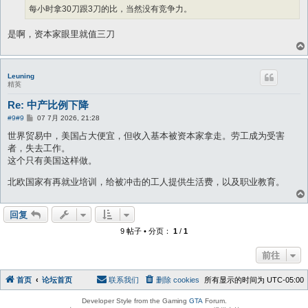
每小时拿30刀跟3刀的比，当然没有竞争力。
是啊，资本家眼里就值三刀
Leuning
精英
Re: 中产比例下降
帖
#9
#9
07 7月 2026, 21:28
子
世界贸易中，美国占大便宜，但收入基本被资本家拿走。劳工成为受害
者，失去工作。
这个只有美国这样做。
北欧国家有再就业培训，给被冲击的工人提供生活费，以及职业教育。
回复
9 帖子 • 分页：
1
/
1
前往
首页
论坛首页
联系我们
删除 cookies
所有显示的时间为
UTC-05:00
Developer Style from the Gaming
GTA
Forum.