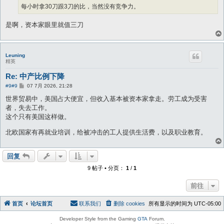
每小时拿30刀跟3刀的比，当然没有竞争力。
是啊，资本家眼里就值三刀
Leuning
精英
Re: 中产比例下降
帖
#9
#9
07 7月 2026, 21:28
子
世界贸易中，美国占大便宜，但收入基本被资本家拿走。劳工成为受害
者，失去工作。
这个只有美国这样做。
北欧国家有再就业培训，给被冲击的工人提供生活费，以及职业教育。
回复
9 帖子 • 分页：
1
/
1
前往
首页
论坛首页
联系我们
删除 cookies
所有显示的时间为
UTC-05:00
Developer Style from the Gaming
GTA
Forum.