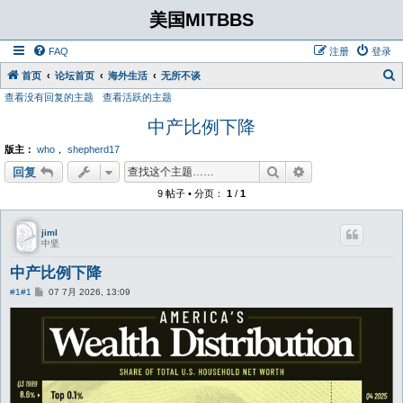
美国MITBBS
FAQ
注册
登录
首页
论坛首页
海外生活
无所不谈
查看没有回复的主题
查看活跃的主题
中产比例下降
版主：
who
，
shepherd17
搜索
高级搜索
回复
9 帖子 • 分页：
1
/
1
jiml
中坚
中产比例下降
帖
#1
#1
07 7月 2026, 13:09
子