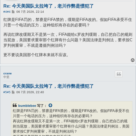
Re: 今天美国队太拉垮了，老川作弊是惯犯了
帖
#4
#4
06 7月 2026, 22:14
子
红牌是FIFA罚的，禁赛是FIFA禁的，缓期是FIFA改的。假如FIFA承受不住
川普一个电话的压力，这种组织有存在的必要吗？
再说红牌改缓期又不是第一次，FIFA能给c罗改判缓期，自己把自己的规则
当屁放，美国要求重审那个红牌有什么问题？美国法律是判例法，要求按C
罗判例重审，不就是遵循判例法吗？
更不要说美国那个红牌本来就不应该。
crane
中坚
Re: 今天美国队太拉垮了，老川作弊是惯犯了
帖
#5
#5
06 7月 2026, 22:40
子
bumblebee
写了：
红牌是FIFA罚的，禁赛是FIFA禁的，缓期是FIFA改的。假如FIFA承受不住
川普一个电话的压力，这种组织有存在的必要吗？
再说红牌改缓期又不是第一次，FIFA能给c罗改判缓期，自己把自己的规
则当屁放，美国要求重审那个红牌有什么问题？美国法律是判例法，美国
要求按C罗判例重审，不就是判例法吗？