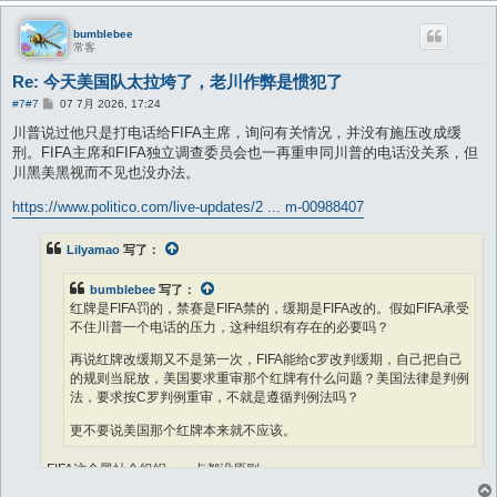
bumblebee
常客
Re: 今天美国队太拉垮了，老川作弊是惯犯了
帖
#7
#7
07 7月 2026, 17:24
子
川普说过他只是打电话给FIFA主席，询问有关情况，并没有施压改成缓
刑。FIFA主席和FIFA独立调查委员会也一再重申同川普的电话没关系，但
川黑美黑视而不见也没办法。
https://www.politico.com/live-updates/2 ... m-00988407
Lilyamao
写了：
bumblebee
写了：
红牌是FIFA罚的，禁赛是FIFA禁的，缓期是FIFA改的。假如FIFA承受
不住川普一个电话的压力，这种组织有存在的必要吗？
再说红牌改缓期又不是第一次，FIFA能给c罗改判缓期，自己把自己
的规则当屁放，美国要求重审那个红牌有什么问题？美国法律是判例
法，要求按C罗判例重审，不就是遵循判例法吗？
更不要说美国那个红牌本来就不应该。
FIFA这个黑社会组织、一点都没原则