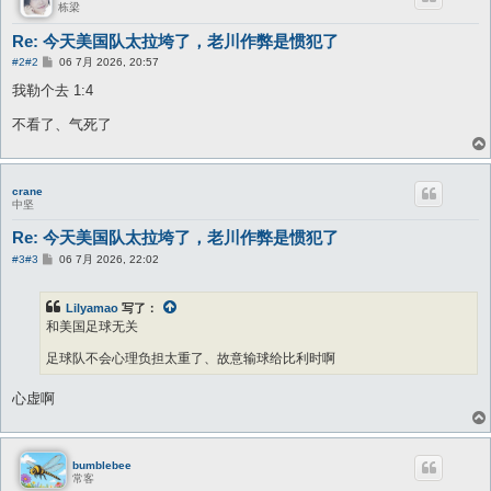
栋梁
Re: 今天美国队太拉垮了，老川作弊是惯犯了
帖
#2
#2
06 7月 2026, 20:57
子
我勒个去 1:4
不看了、气死了
crane
中坚
Re: 今天美国队太拉垮了，老川作弊是惯犯了
帖
#3
#3
06 7月 2026, 22:02
子
Lilyamao
写了：
和美国足球无关
足球队不会心理负担太重了、故意输球给比利时啊
心虚啊
bumblebee
常客