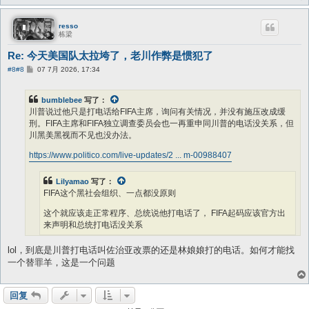
这个就应该走正常程序、总统说他打电话了， FIFA起码应该官方出来声明
和总统打电话没关系
resso
栋梁
Re: 今天美国队太拉垮了，老川作弊是惯犯了
帖
#8
#8
07 7月 2026, 17:34
子
bumblebee
写了：
川普说过他只是打电话给FIFA主席，询问有关情况，并没有施压改成缓
刑。FIFA主席和FIFA独立调查委员会也一再重申同川普的电话没关系，但
川黑美黑视而不见也没办法。
https://www.politico.com/live-updates/2 ... m-00988407
Lilyamao
写了：
FIFA这个黑社会组织、一点都没原则
这个就应该走正常程序、总统说他打电话了， FIFA起码应该官方出
来声明和总统打电话没关系
lol，到底是川普打电话叫佐治亚改票的还是林娘娘打的电话。如何才能找
一个替罪羊，这是一个问题
回复