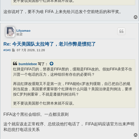
更不要说美国那个红牌本来就不应该。
这你说对了，要不为啥 FIFA 上来先给川总发个空前绝后的和平奖。
Lilyamao
栋梁
Re: 今天美国队太拉垮了，老川作弊是惯犯了
帖
#6
#6
07 7月 2026, 11:26
子
bumblebee
写了：
红牌是FIFA罚的，禁赛是FIFA禁的，缓期是FIFA改的。假如FIFA承受不住
川普一个电话的压力，这种组织有存在的必要吗？
再说红牌改缓期又不是第一次，FIFA能给c罗改判缓期，自己把自己的规
则当屁放，美国要求重审那个红牌有什么问题？美国法律是判例法，要求
按C罗判例重审，不就是遵循判例法吗？
更不要说美国那个红牌本来就不应该。
FIFA这个黑社会组织、一点都没原则
这个就应该走正常程序、总统说他打电话了， FIFA起码应该官方出来声明
和总统打电话没关系