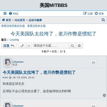
美国MITBBS
FAQ
注册
登录
首页
论坛首页
运动与健康
查看没有回复的主题
查看活跃的主题
今天美国队太拉垮了，老川作弊是惯犯了
版主：
Leuning
搜索
高级搜索
回复
8 帖子 • 分页：
1
/
1
Lilyamao
栋梁
今天美国队太拉垮了，老川作弊是惯犯了
帖
#1
#1
06 7月 2026, 20:41
子
和美国足球无关
足球队不会心理负担太重了、故意输球给比利时啊
Lilyamao