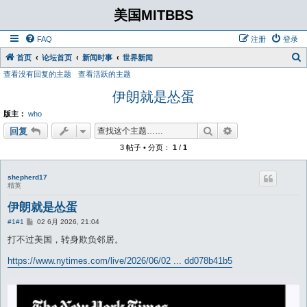
美国MITBBS
FAQ
注册
登录
首页
论坛首页
新闻时事
世界新闻
查看没有回复的主题
查看活跃的主题
伊朗就是怂蛋
版主：
who
搜索
高级搜索
回复
3 帖子 • 分页：
1
/
1
shepherd17
精英
伊朗就是怂蛋
帖
#1
#1
02 6月 2026, 21:04
子
打不过美国，转身欺负邻居。
https://www.nytimes.com/live/2026/06/02 ... dd078b41b5