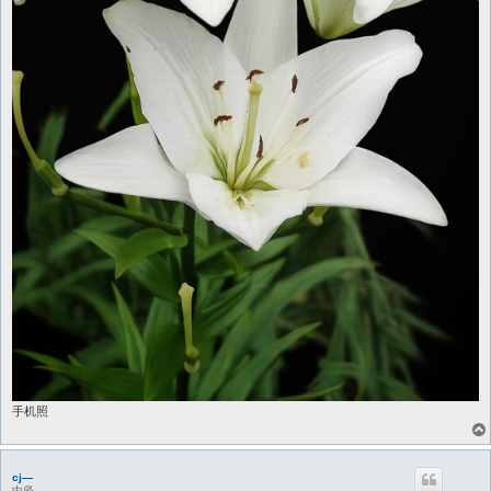
手机照
cj—
中坚