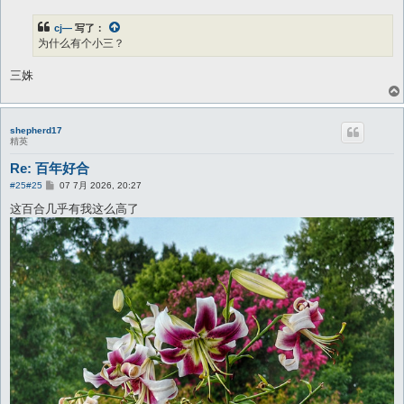
cj—
写了：
为什么有个小三？
三姝
shepherd17
精英
Re: 百年好合
帖
#25
#25
07 7月 2026, 20:27
子
这百合几乎有我这么高了
手机照