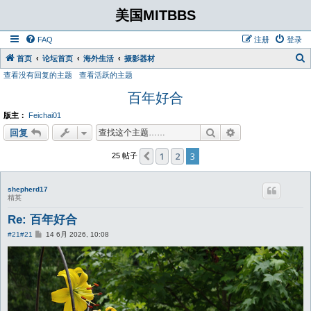
美国MITBBS
FAQ
注册
登录
首页
论坛首页
海外生活
摄影器材
查看没有回复的主题
查看活跃的主题
百年好合
版主：
Feichai01
搜索
高级搜索
回复
1
2
3
上一页
25 帖子
shepherd17
精英
Re: 百年好合
帖
#21
#21
14 6月 2026, 10:08
子