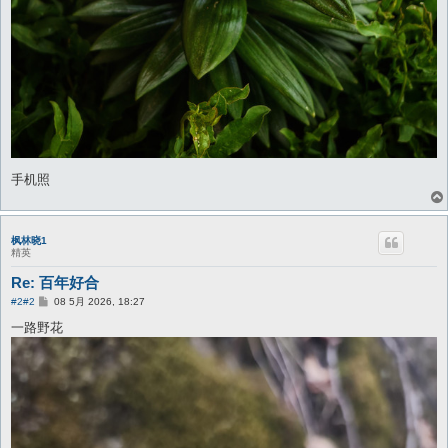
手机照
枫林晓1
精英
Re: 百年好合
帖
#2
#2
08 5月 2026, 18:27
子
一路野花