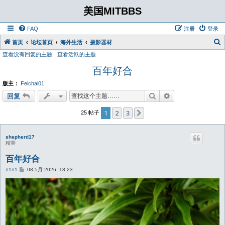
美国MITBBS
FAQ
注册
登录
首页
论坛首页
海外生活
摄影器材
查看没有回复的主题
查看活跃的主题
百年好合
版主：
Feichai01
搜索
高级搜索
回复
1
2
3
下一页
25 帖子
shepherd17
精英
百年好合
帖
#1
#1
08 5月 2026, 18:23
子