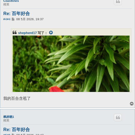
Coastlines
精英
Re: 百年好合
帖
#4
#4
08 5月 2026, 19:37
子
shepherd17
写了：
我的百合含苞了
枫林晓1
精英
Re: 百年好合
帖