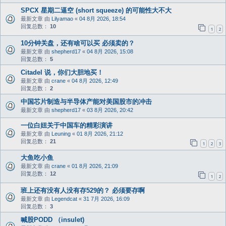
SPCX 星期二逼空 (short squeeze) 的可能性大不大
最新文章 由
Lilyamao
«
04 8月 2026, 18:54
回复总数：
10
1
2
10分钟关盘，还有啥可以买 必须卖的？
最新文章 由
shepherd17
«
04 8月 2026, 15:08
回复总数：
5
Citadel 说，你们大胆地买！
最新文章 由
crane
«
04 8月 2026, 12:49
回复总数：
2
中国芯片制造与半导体产能对美国股市的冲击
最新文章 由
shepherd17
«
03 8月 2026, 20:42
一位白妞关于中国车的精彩演讲
最新文章 由
Leuning
«
01 8月 2026, 21:12
回复总数：
21
1
2
3
大鱼吃小鱼
最新文章 由
crane
«
01 8月 2026, 21:09
回复总数：
12
1
2
班上还有没有人没有存529的？ 必须要存啊
最新文章 由
Legendcat
«
31 7月 2026, 16:09
回复总数：
3
喊股PODD （insulet)