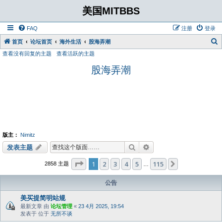
美国MITBBS
FAQ
注册
登录
首页
论坛首页
海外生活
股海弄潮
查看没有回复的主题
查看活跃的主题
股海弄潮
版主：
Nimitz
搜索
高级搜索
发表主题
分页：
1
/
115
1
2
3
4
5
115
下一页
2858 主题
…
公告
美买提简明站规
最新文章 由
论坛管理
«
23 4月 2025, 19:54
发表于 位于
无所不谈