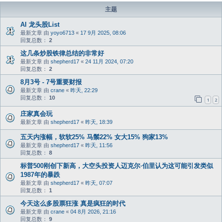
主题
AI 龙头股List
最新文章 由
yoyo6713
«
17 9月 2025, 08:06
回复总数：
2
这几条炒股铁律总结的非常好
最新文章 由
shepherd17
«
24 11月 2024, 07:20
回复总数：
2
8月3号 - 7号重要财报
最新文章 由
crane
«
昨天, 22:29
回复总数：
10
1
2
庄家真会玩
最新文章 由
shepherd17
«
昨天, 18:39
五天内涨幅，软软25% 马鬃22% 女大15% 狗家13%
最新文章 由
shepherd17
«
昨天, 11:56
回复总数：
8
标普500刚创下新高，大空头投资人迈克尔·伯里认为这可能引发类似
1987年的暴跌
最新文章 由
shepherd17
«
昨天, 07:07
回复总数：
1
今天这么多股票狂涨 真是疯狂的时代
最新文章 由
crane
«
04 8月 2026, 21:16
回复总数：
9