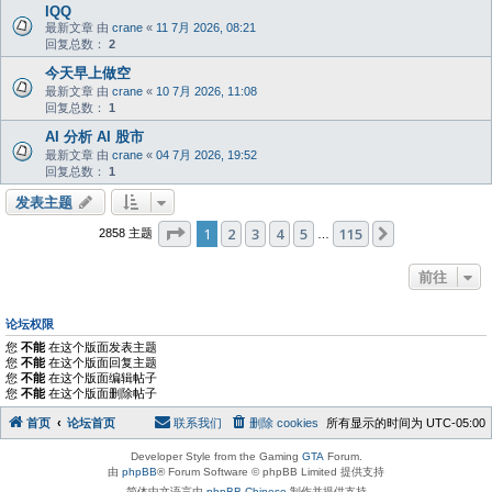
IQQ
最新文章 由
crane
«
11 7月 2026, 08:21
回复总数：
2
今天早上做空
最新文章 由
crane
«
10 7月 2026, 11:08
回复总数：
1
AI 分析 AI 股市
最新文章 由
crane
«
04 7月 2026, 19:52
回复总数：
1
发表主题
分页：
1
/
115
1
2
3
4
5
115
下一页
2858 主题
…
前往
论坛权限
您
不能
在这个版面发表主题
您
不能
在这个版面回复主题
您
不能
在这个版面编辑帖子
您
不能
在这个版面删除帖子
首页
论坛首页
联系我们
删除 cookies
所有显示的时间为
UTC-05:00
Developer Style from the Gaming
GTA
Forum.
由
phpBB
® Forum Software © phpBB Limited 提供支持
简体中文语言由
phpBB Chinese
制作并提供支持