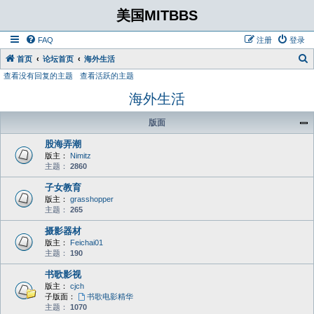
美国MITBBS
FAQ
注册
登录
首页
论坛首页
海外生活
查看没有回复的主题
查看活跃的主题
海外生活
版面
股海弄潮
版主：
Nimitz
主题：
2860
子女教育
版主：
grasshopper
主题：
265
摄影器材
版主：
Feichai01
主题：
190
书歌影视
版主：
cjch
子版面：
书歌电影精华
主题：
1070