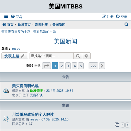
美国MITBBS
FAQ
注册
登录
首页
论坛首页
新闻时事
美国新闻
查看没有回复的主题
查看活跃的主题
美国新闻
版主：
resso
搜索
高级搜索
发表主题
分页：
1
/
227
1
2
3
4
5
227
下一页
5663 主题
…
公告
美买提简明站规
最新文章 由
论坛管理
«
23 4月 2025, 19:54
发表于 位于
无所不谈
主题
川普俄乌政策的个人解读
最新文章 由
resso
«
07 3月 2025, 14:15
回复总数：
17
1
2