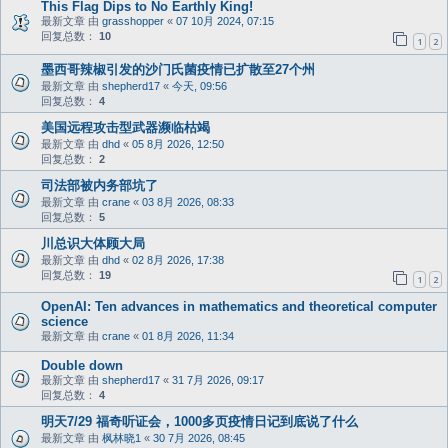
This Flag Dips to No Earthly King!
最新文章 由
grasshopper
«
07 10月 2024, 07:15
回复总数：
10
1
2
墨西哥辣椒引发的沙门氏菌疫情已扩散至27个州
最新文章 由
shepherd17
«
今天, 09:56
回复总数：
4
美国远程攻击型武器濒临枯竭
最新文章 由
dhd
«
05 8月 2026, 12:50
回复总数：
2
司法部被内务部坑了
最新文章 由
crane
«
03 8月 2026, 08:33
回复总数：
5
川总识大体顾大局
最新文章 由
dhd
«
02 8月 2026, 17:38
回复总数：
19
1
2
OpenAI: Ten advances in mathematics and theoretical computer
science
最新文章 由
crane
«
01 8月 2026, 11:34
Double down
最新文章 由
shepherd17
«
31 7月 2026, 09:17
回复总数：
4
明天7/29 福奇听证会，1000多页疫情日记到底说了什么
最新文章 由
枫林晓1
«
30 7月 2026, 08:45