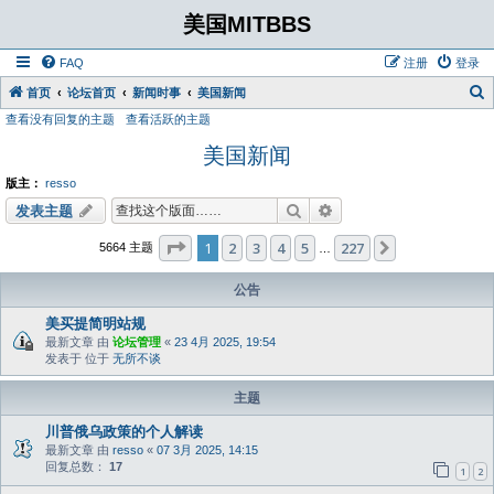
美国MITBBS
FAQ
注册
登录
首页
论坛首页
新闻时事
美国新闻
查看没有回复的主题
查看活跃的主题
美国新闻
版主：
resso
搜索
高级搜索
发表主题
分页：
1
/
227
1
2
3
4
5
227
下一页
5664 主题
…
公告
美买提简明站规
最新文章 由
论坛管理
«
23 4月 2025, 19:54
发表于 位于
无所不谈
主题
川普俄乌政策的个人解读
最新文章 由
resso
«
07 3月 2025, 14:15
回复总数：
17
1
2