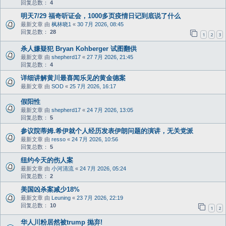
回复总数：
4
明天7/29 福奇听证会，1000多页疫情日记到底说了什么
最新文章 由
枫林晓1
«
30 7月 2026, 08:45
回复总数：
28
1
2
3
杀人嫌疑犯 Bryan Kohberger 试图翻供
最新文章 由
shepherd17
«
27 7月 2026, 21:45
回复总数：
4
详细讲解黄川最喜闻乐见的黄金德案
最新文章 由
SOD
«
25 7月 2026, 16:17
假阳性
最新文章 由
shepherd17
«
24 7月 2026, 13:05
回复总数：
5
参议院蒂姆.希伊就个人经历发表伊朗问题的演讲，无关党派
最新文章 由
resso
«
24 7月 2026, 10:56
回复总数：
5
纽约今天的伤人案
最新文章 由
小河清流
«
24 7月 2026, 05:24
回复总数：
2
美国凶杀案减少18%
最新文章 由
Leuning
«
23 7月 2026, 22:19
回复总数：
10
1
2
华人川粉居然被trump 抛弃!