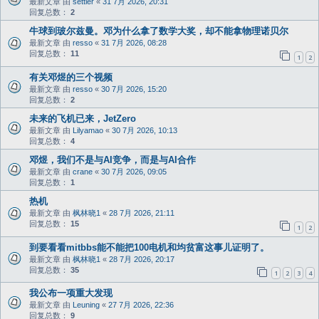
最新文章 由
settler
«
31 7月 2026, 20:31
回复总数：
2
牛球到玻尔兹曼。邓为什么拿了数学大奖，却不能拿物理诺贝尔
最新文章 由
resso
«
31 7月 2026, 08:28
回复总数：
11
1
2
有关邓煜的三个视频
最新文章 由
resso
«
30 7月 2026, 15:20
回复总数：
2
未来的飞机已来，JetZero
最新文章 由
Lilyamao
«
30 7月 2026, 10:13
回复总数：
4
邓煜，我们不是与AI竞争，而是与AI合作
最新文章 由
crane
«
30 7月 2026, 09:05
回复总数：
1
热机
最新文章 由
枫林晓1
«
28 7月 2026, 21:11
回复总数：
15
1
2
到要看看mitbbs能不能把100电机和均贫富这事儿证明了。
最新文章 由
枫林晓1
«
28 7月 2026, 20:17
回复总数：
35
1
2
3
4
我公布一项重大发现
最新文章 由
Leuning
«
27 7月 2026, 22:36
回复总数：
9