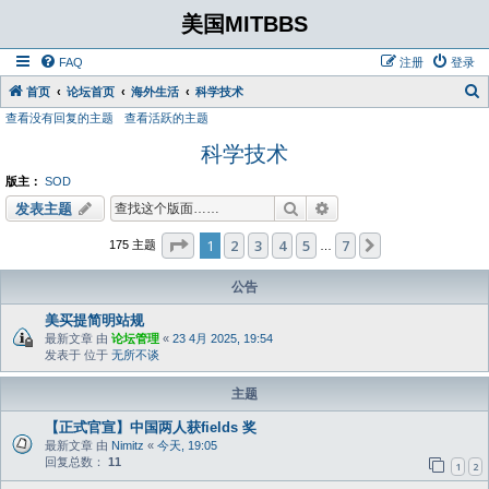
美国MITBBS
FAQ
注册
登录
首页
论坛首页
海外生活
科学技术
查看没有回复的主题
查看活跃的主题
科学技术
版主：
SOD
搜索
高级搜索
发表主题
分页：
1
/
7
1
2
3
4
5
7
下一页
175 主题
…
公告
美买提简明站规
最新文章 由
论坛管理
«
23 4月 2025, 19:54
发表于 位于
无所不谈
主题
【正式官宣】中国两人获fields 奖
最新文章 由
Nimitz
«
今天, 19:05
回复总数：
11
1
2