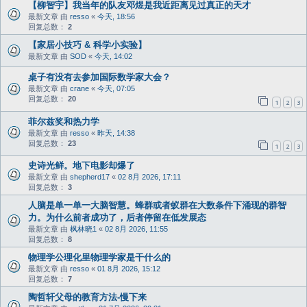
【柳智宇】我当年的队友邓煜是我近距离见过真正的天才
最新文章 由
resso
«
今天, 18:56
回复总数：
2
【家居小技巧 & 科学小实验】
最新文章 由
SOD
«
今天, 14:02
桌子有没有去参加国际数学家大会？
最新文章 由
crane
«
今天, 07:05
回复总数：
20
1
2
3
菲尔兹奖和热力学
最新文章 由
resso
«
昨天, 14:38
回复总数：
23
1
2
3
史诗光鲜。地下电影却爆了
最新文章 由
shepherd17
«
02 8月 2026, 17:11
回复总数：
3
人脑是单一单一大脑智慧。蜂群或者蚁群在大数条件下涌现的群智
力。为什么前者成功了，后者停留在低发展态
最新文章 由
枫林晓1
«
02 8月 2026, 11:55
回复总数：
8
物理学公理化里物理学家是干什么的
最新文章 由
resso
«
01 8月 2026, 15:12
回复总数：
7
陶哲轩父母的教育方法-慢下来