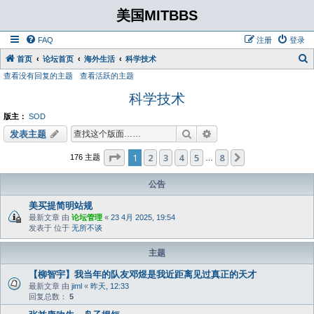
美国MITBBS
FAQ
注册
登录
首页
论坛首页
海外生活
科学技术
查看没有回复的主题
查看活跃的主题
科学技术
版主：
SOD
搜索
高级搜索
发表主题
分页：
1
/
8
1
2
3
4
5
8
下一页
176 主题
…
公告
美买提简明站规
最新文章 由
论坛管理
«
23 4月 2025, 19:54
发表于 位于
无所不谈
主题
【柳智宇】我当年的队友邓煜是我近距离见过真正的天才
最新文章 由
jiml
«
昨天, 12:33
回复总数：
5