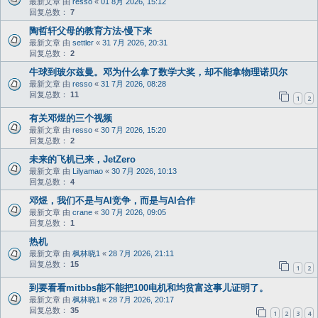
最新文章 由
resso
«
01 8月 2026, 15:12
回复总数：
7
陶哲轩父母的教育方法-慢下来
最新文章 由
settler
«
31 7月 2026, 20:31
回复总数：
2
牛球到玻尔兹曼。邓为什么拿了数学大奖，却不能拿物理诺贝尔
最新文章 由
resso
«
31 7月 2026, 08:28
回复总数：
11
1
2
有关邓煜的三个视频
最新文章 由
resso
«
30 7月 2026, 15:20
回复总数：
2
未来的飞机已来，JetZero
最新文章 由
Lilyamao
«
30 7月 2026, 10:13
回复总数：
4
邓煜，我们不是与AI竞争，而是与AI合作
最新文章 由
crane
«
30 7月 2026, 09:05
回复总数：
1
热机
最新文章 由
枫林晓1
«
28 7月 2026, 21:11
回复总数：
15
1
2
到要看看mitbbs能不能把100电机和均贫富这事儿证明了。
最新文章 由
枫林晓1
«
28 7月 2026, 20:17
回复总数：
35
1
2
3
4