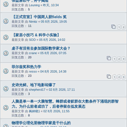
张益唐吹牛，舟子揭短
最新文章 由
Leuning
«
昨天, 10:34
回复总数：
5
【正式官宣】中国两人获fields 奖
最新文章 由
Nimitz
«
05 8月 2026, 19:05
回复总数：
11
1
2
【家居小技巧 & 科学小实验】
最新文章 由
SOD
«
05 8月 2026, 14:02
桌子有没有去参加国际数学家大会？
最新文章 由
crane
«
05 8月 2026, 07:05
回复总数：
20
1
2
3
菲尔兹奖和热力学
最新文章 由
resso
«
04 8月 2026, 14:38
回复总数：
23
1
2
3
史诗光鲜。地下电影却爆了
最新文章 由
shepherd17
«
02 8月 2026, 17:11
回复总数：
3
人脑是单一单一大脑智慧。蜂群或者蚁群在大数条件下涌现的群智
力。为什么前者成功了，后者停留在低发展态
最新文章 由
枫林晓1
«
02 8月 2026, 11:55
回复总数：
8
物理学公理化里物理学家是干什么的