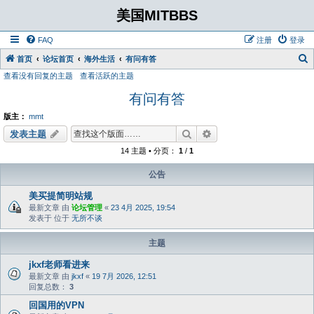
美国MITBBS
FAQ
注册
登录
首页
论坛首页
海外生活
有问有答
查看没有回复的主题
查看活跃的主题
有问有答
版主：
mmt
搜索
高级搜索
发表主题
14 主题 • 分页：
1
/
1
公告
美买提简明站规
最新文章 由
论坛管理
«
23 4月 2025, 19:54
发表于 位于
无所不谈
主题
jkxf老师看进来
最新文章 由
jkxf
«
19 7月 2026, 12:51
回复总数：
3
回国用的VPN