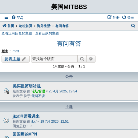
美国MITBBS
FAQ
注册
登录
首页
论坛首页
海外生活
有问有答
查看没有回复的主题
查看活跃的主题
有问有答
版主：
mmt
搜索
高级搜索
发表主题
14 主题 • 分页：
1
/
1
公告
美买提简明站规
最新文章 由
论坛管理
«
23 4月 2025, 19:54
发表于 位于
无所不谈
主题
jkxf老师看进来
最新文章 由
jkxf
«
19 7月 2026, 12:51
回复总数：
3
回国用的VPN