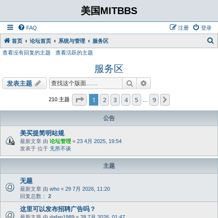
美国MITBBS
FAQ
注册
登录
首页
论坛首页
系统与管理
服务区
查看没有回复的主题
查看活跃的主题
服务区
搜索
高级搜索
发表主题
分页：
1
/
9
1
2
3
4
5
9
下一页
210 主题
…
公告
美买提简明站规
最新文章 由
论坛管理
«
23 4月 2025, 19:54
发表于 位于
无所不谈
主题
无题
最新文章 由
who
«
29 7月 2026, 11:20
回复总数：
2
这里可以发布招聘广告吗？
最新文章 由
dafan1989
«
28 7月 2026, 01:47