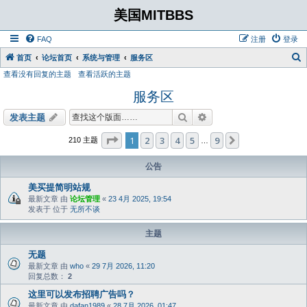
美国MITBBS
FAQ
注册
登录
首页
论坛首页
系统与管理
服务区
查看没有回复的主题
查看活跃的主题
服务区
搜索
高级搜索
发表主题
分页：
1
/
9
1
2
3
4
5
9
下一页
210 主题
…
公告
美买提简明站规
最新文章 由
论坛管理
«
23 4月 2025, 19:54
发表于 位于
无所不谈
主题
无题
最新文章 由
who
«
29 7月 2026, 11:20
回复总数：
2
这里可以发布招聘广告吗？
最新文章 由
dafan1989
«
28 7月 2026, 01:47