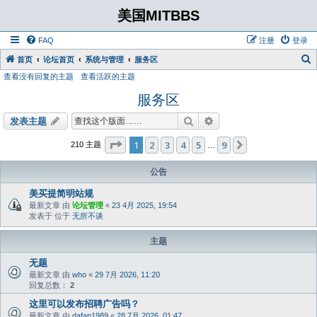
美国MITBBS
FAQ
注册
登录
首页
论坛首页
系统与管理
服务区
查看没有回复的主题
查看活跃的主题
服务区
搜索
高级搜索
发表主题
分页：
1
/
9
1
2
3
4
5
9
下一页
210 主题
…
公告
美买提简明站规
最新文章 由
论坛管理
«
23 4月 2025, 19:54
发表于 位于
无所不谈
主题
无题
最新文章 由
who
«
29 7月 2026, 11:20
回复总数：
2
这里可以发布招聘广告吗？
最新文章 由
dafan1989
«
28 7月 2026, 01:47