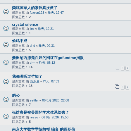
粪坑国家人的素质真没救了
最新文章 由
foxrun123
«
昨天, 12:47
回复总数：
2
crystal silence
最新文章 由
jiml
«
昨天, 12:21
回复总数：
1
偷鸡不成
最新文章 由
dhd
«
昨天, 09:31
回复总数：
5
娶田纳西漂亮白妞的网红在gofundme捐款
最新文章 由
cj—
«
昨天, 08:12
回复总数：
14
1
2
我都没听过竹知了
最新文章 由
西瓜皮
«
昨天, 07:33
回复总数：
18
1
2
艄公
最新文章 由
settler
«
06 8月 2026, 22:08
回复总数：
7
张益唐是被美国的学术体系给害了
最新文章 由
resso
«
06 8月 2026, 15:56
回复总数：
5
南京大学数学学院教授 喻良 的辞职信