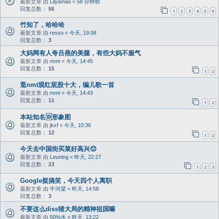
最新文章 由
Lilyamao
«
58 分钟前
回复总数：
55
1
2
3
4
5
6
竹知了，哈哈哈
最新文章 由
resso
«
今天, 19:08
回复总数：
3
大妈网有人夸吕燕的美腿，有些大妈不服气
最新文章 由
mmt
«
今天, 14:45
回复总数：
15
1
2
逛nmt观红屁股十大，编儿歌一首
最新文章 由
mmt
«
今天, 14:43
回复总数：
11
1
2
本站知名🆔形象图
最新文章 由
jkxf
«
今天, 10:36
回复总数：
12
1
2
今天去中国街买菜好高兴😊
最新文章 由
Leuning
«
昨天, 22:27
回复总数：
23
1
2
3
Google挺搞笑，今天四个人离职
最新文章 由
牛河梁
«
昨天, 14:58
回复总数：
3
不要这么diss猪大局的精神祖国嘛
最新文章 由
50%水
«
昨天, 13:22