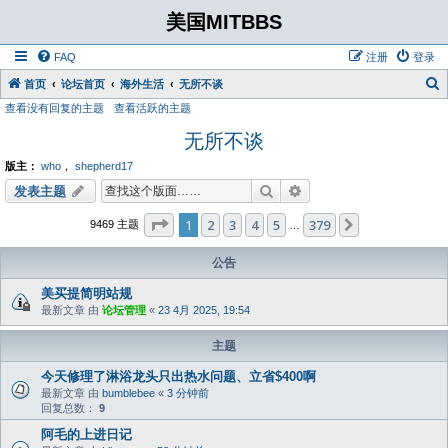
美国MITBBS
FAQ
注册
登录
首页
论坛首页
海外生活
无所不谈
查看没有回复的主题
查看活跃的主题
无所不谈
版主：
who
，
shepherd17
搜索
高级搜索
发表主题
分页：
1
/
379
1
2
3
4
5
379
下一页
9469 主题
…
公告
美买提简明站规
最新文章 由
论坛管理
«
23 4月 2025, 19:54
主题
今天修理了淋浴龙头只出热水问题、立省$400啊
最新文章 由
bumblebee
«
3 分钟前
回复总数：
9
阿毛的上进日记