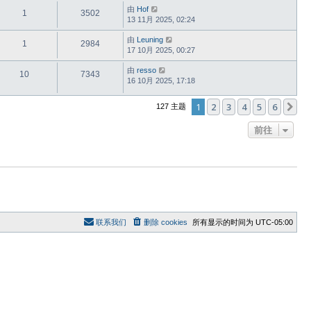
由
Hof
1
3502
13 11月 2025, 02:24
由
Leuning
1
2984
17 10月 2025, 00:27
由
resso
10
7343
16 10月 2025, 17:18
1
2
3
4
5
6
下
127 主题
前往
联系我们
删除 cookies
所有显示的时间为
UTC-05:00