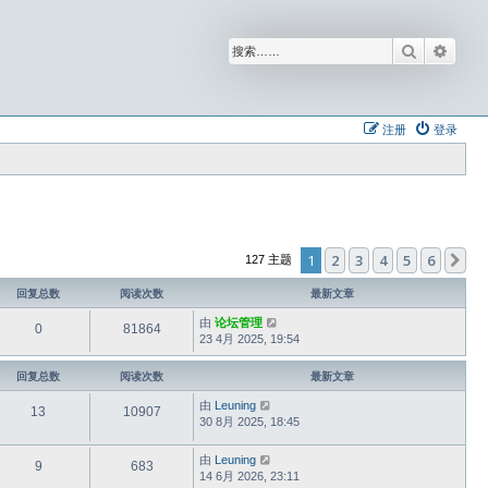
搜索
高级
注册
登录
1
2
3
4
5
6
下
127 主题
回复总数
阅读次数
最新文章
由
论坛管理
0
81864
23 4月 2025, 19:54
回复总数
阅读次数
最新文章
由
Leuning
13
10907
30 8月 2025, 18:45
由
Leuning
9
683
14 6月 2026, 23:11