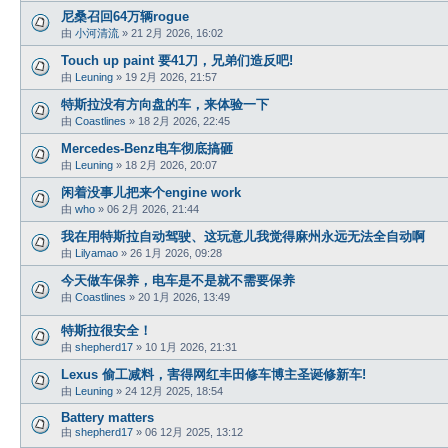
尼桑召回64万辆rogue
由
小河清流
»
21 2月 2026, 16:02
Touch up paint 要41刀，兄弟们造反吧!
由
Leuning
»
19 2月 2026, 21:57
特斯拉没有方向盘的车，来体验一下
由
Coastlines
»
18 2月 2026, 22:45
Mercedes-Benz电车彻底搞砸
由
Leuning
»
18 2月 2026, 20:07
闲着没事儿把来个engine work
由
who
»
06 2月 2026, 21:44
我在用特斯拉自动驾驶、这玩意儿我觉得麻州永远无法全自动啊
由
Lilyamao
»
26 1月 2026, 09:28
今天做车保养，电车是不是就不需要保养
由
Coastlines
»
20 1月 2026, 13:49
特斯拉很安全！
由
shepherd17
»
10 1月 2026, 21:31
Lexus 偷工减料，害得网红丰田修车博主圣诞修新车!
由
Leuning
»
24 12月 2025, 18:54
Battery matters
由
shepherd17
»
06 12月 2025, 13:12