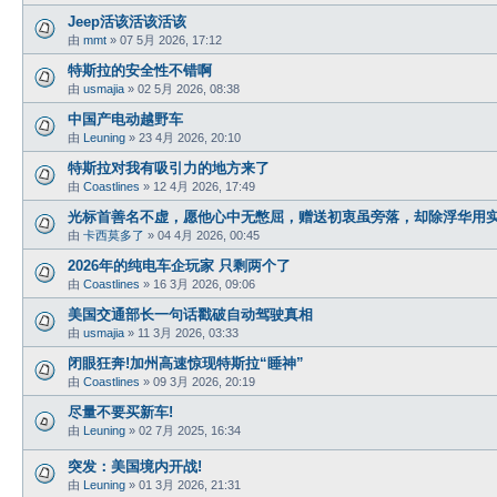
Jeep活该活该活该
由
mmt
»
07 5月 2026, 17:12
特斯拉的安全性不错啊
由
usmajia
»
02 5月 2026, 08:38
中国产电动越野车
由
Leuning
»
23 4月 2026, 20:10
特斯拉对我有吸引力的地方来了
由
Coastlines
»
12 4月 2026, 17:49
光标首善名不虚，愿他心中无憋屈，赠送初衷虽旁落，却除浮华用
由
卡西莫多了
»
04 4月 2026, 00:45
2026年的纯电车企玩家 只剩两个了
由
Coastlines
»
16 3月 2026, 09:06
美国交通部长一句话戳破自动驾驶真相
由
usmajia
»
11 3月 2026, 03:33
闭眼狂奔!加州高速惊现特斯拉“睡神”
由
Coastlines
»
09 3月 2026, 20:19
尽量不要买新车!
由
Leuning
»
02 7月 2025, 16:34
突发：美国境内开战!
由
Leuning
»
01 3月 2026, 21:31