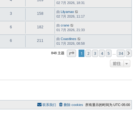
4
169
02 7月 2026, 18:31
由
Lilyamao
3
158
02 7月 2026, 11:17
由
crane
6
182
01 7月 2026, 21:33
由
Coastlines
6
211
01 7月 2026, 08:58
分页：
1
/
34
1
2
3
4
5
34
下
848 主题
…
前往
联系我们
删除 cookies
所有显示的时间为
UTC-05:00