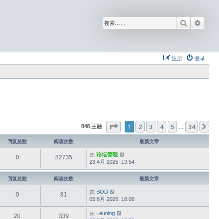
搜索
高级
注册
登录
分页：
1
/
34
1
2
3
4
5
34
下
848 主题
…
回复总数
阅读次数
最新文章
由
论坛管理
0
82735
23 4月 2025, 19:54
回复总数
阅读次数
最新文章
由
SOD
0
81
05 8月 2026, 16:06
由
Leuning
20
339