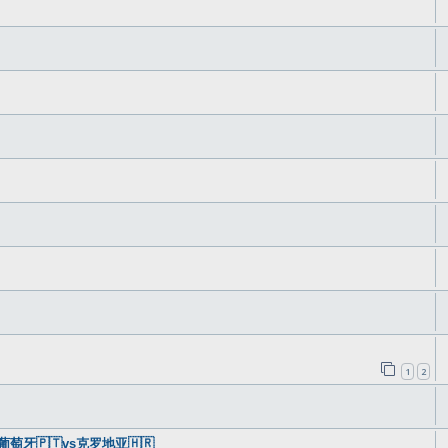
1
2
牙🇵🇹vs克罗地亚🇭🇷