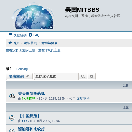
美国MITBBS
构建文明，理性，睿智的海外华人社区
快捷链接
FAQ
首页
论坛首页
运动与健康
查看没有回复的主题
查看活跃的主题
版主：
Leuning
搜索
高级搜索
发表主题
公告
美买提简明站规
由
论坛管理
»
23 4月 2025, 19:54
» 位于
无所不谈
主题
【中国舞蹈】
由
SOD
»
05 8月 2026, 16:06
酱油哪种比较好