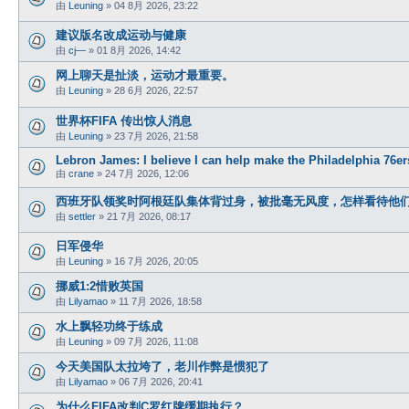
由
Leuning
»
04 8月 2026, 23:22
建议版名改成运动与健康
由
cj—
»
01 8月 2026, 14:42
网上聊天是扯淡，运动才最重要。
由
Leuning
»
28 6月 2026, 22:57
世界杯FIFA 传出惊人消息
由
Leuning
»
23 7月 2026, 21:58
Lebron James: I believe I can help make the Philadelphia 76
由
crane
»
24 7月 2026, 12:06
西班牙队领奖时阿根廷队集体背过身，被批毫无风度，怎样看待他
由
settler
»
21 7月 2026, 08:17
日军侵华
由
Leuning
»
16 7月 2026, 20:05
挪威1:2惜败英国
由
Lilyamao
»
11 7月 2026, 18:58
水上飘轻功终于练成
由
Leuning
»
09 7月 2026, 11:08
今天美国队太拉垮了，老川作弊是惯犯了
由
Lilyamao
»
06 7月 2026, 20:41
为什么FIFA改判C罗红牌缓期执行？