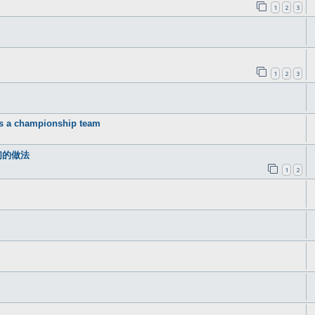
1
2
3
1
2
3
ers a championship team
们的做法
1
2