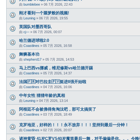
由
bumblebee
»
06 7月 2026, 22:43
刚才看到一个噩梦般的视频!
由
Leuning
»
06 7月 2026, 19:55
英国队对墨西哥队
由
cj—
»
06 7月 2026, 00:07
哈兰德进球啦2:0
由
Coastlines
»
05 7月 2026, 16:58
舞狮基本功
由
shepherd17
»
05 7月 2026, 14:53
马上巴西vs挪威，维尼修斯vs哈兰德开踢
由
Coastlines
»
05 7月 2026, 14:37
法国🇫🇷对巴拉圭🇵🇾挺进8强开始啦
由
Coastlines
»
04 7月 2026, 16:06
中年女性 猜猜年龄的真相
由
Leuning
»
04 7月 2026, 13:14
阿根廷不会被佛得角淘汰吧，那可太搞笑了
由
Coastlines
»
03 7月 2026, 18:49
克罗地亚，好样的！！！永不放弃！！！坚持到最后一分钟！
由
Coastlines
»
02 7月 2026, 20:07
诸神黄昏 41岁C罗VS40岁魔笛最后一舞，对手偏偏是你。。。今晚葡萄